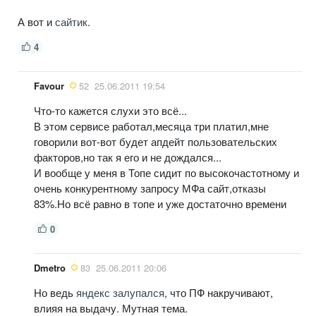
А вот и
сайтик
.
4
Favour
52
25.06.2011 19:54
Что-то кажется слухи это всё...
В этом сервисе работал,месяца три платил,мне
говорили вот-вот будет апдейт пользовательских
факторов,но так я его и не дождался...
И вообще у меня в Топе сидит по высокочастотному и
очень конкурентному запросу МФа сайт,отказы
83%.Но всё равно в топе и уже достаточно времени
0
Dmetro
83
25.06.2011 20:06
Но ведь
яндекс залупался
, что ПФ накручивают,
влияя на выдачу. Мутная тема.