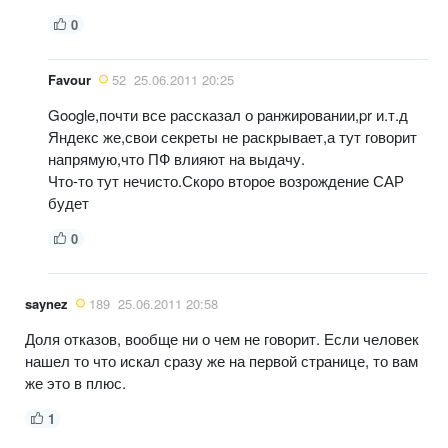
0
Favour
52
25.06.2011 20:25
Google,почти все рассказал о ранжировании,pr и.т.д
Яндекс же,свои секреты не раскрывает,а тут говорит
напрямую,что ПФ влияют на выдачу.
Что-то тут нечисто.Скоро второе возрождение САР
будет
0
saynez
189
25.06.2011 20:58
Доля отказов, вообще ни о чем не говорит. Если человек
нашел то что искал сразу же на первой странице, то вам
же это в плюс.
1