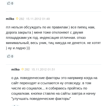
0
milko
282
15.11.2012 01:49
ггл нельзя обсуждать по их правилам ) все пипец нам,
дорога закрыта ) меня тоже отклоняют с двумя
площадками уж год. индексация отличная. отказ
минимальный, весь уник, тиц никуда не денется. не хотят
) ну и ладно )))
0
milko
282
15.11.2012 01:51
о да. поведенческие факторы это напрмиер когда на
сайт переходят и ссылаются ну отовсюду. в том
числе из социалок... я собираюсь пройтись по
социалкам. кнопки ставлю на сайты завтра и начну
"улучшать поведенческие факторы"