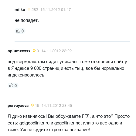
milko
282
15.11.2012 01:47
не попадет.
0
opiumxxxxx
0
14.11.2012 22:22
подтверждаю.там сидят уникалы, тоже отклонили сайт у
в Яндексе 9 000 страниц и есть тыц, все бы нормально
индексировалось
0
pervayaeva
15
14.11.2012 23:45
Я дико извиняюсь! Вы обсуждаете ГГЛ, а что это? Просто
есть: getgoodlinks.ru и gogetlinks.net или это все одно и
тоже. Уж не судите строго за незнание!