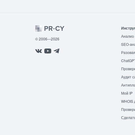
Инстру
Анализ 
© 2006—2026
SEO-ан
Разовая
ChatGP
Провер
Аудит с
Антипла
Мой IP
WHOIS 
Провери
Сделат