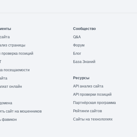
менты
Сообщество
сайта
Q&A
ализ страницы
Форум
 проверка позиций
Блог
T
База Знаний
ка посещаемости
Ресурсы
айта
API анализ сайта
гиат онлайн
API проверки позиций
Партнёрская программа
домена
Рейтинги сайтов
ть сайт на мошенников
Сайты на технологиях
ь фавикон