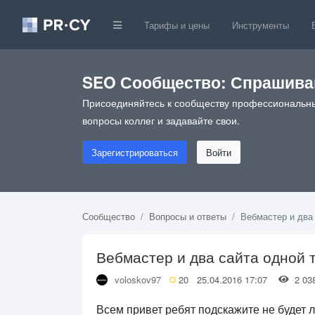
Тарифы и цены
Инструменты
SEO Сообщество: Спрашивай
Присоединяйтесь к сообществу профессиональны
вопросы коллег и задавайте свои.
Зарегистрироваться
Войти
Сообщество
Вопросы и ответы
Вебмастер и два
Вебмастер и два сайта одной 
voloskov97
20
25.04.2016 17:07
2 0
Всем привет ребят подскажите не будет 