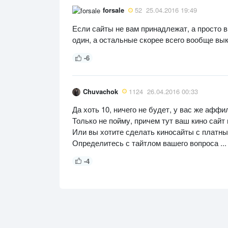
forsale
52
25.04.2016 19:49
Если сайты не вам принадлежат, а просто в
один, а остальные скорее всего вообще вык
-6
Chuvachok
1124
26.04.2016 00:33
Да хоть 10, ничего не будет, у вас же аффи
Только не пойму, причем тут ваш кино сайт
Или вы хотите сделать киносайты с платным 
Определитесь с тайтлом вашего вопроса ...
-4