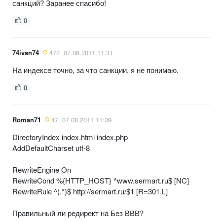
санкций? Заранее спасибо!
0
74ivan74
472
07.08.2011 11:31
На индексе точно, за что санкции, я не понимаю.
0
Roman71
47
07.08.2011 11:39
DirectoryIndex index.html index.php
AddDefaultCharset utf-8
RewriteEngine On
RewriteCond %{HTTP_HOST} ^www.sermart.ru$ [NC]
RewriteRule ^(.*)$ http://sermart.ru/$1 [R=301,L]
Правильный ли редирект на Без ВВВ?