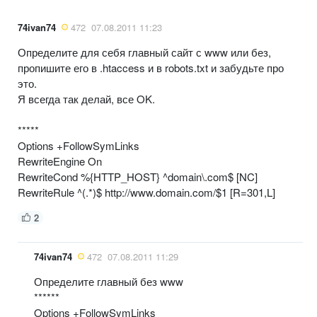
74ivan74
472
07.08.2011 11:23
Определите для себя главный сайт с www или без,
пропишите его в .htaccess и в robots.txt и забудьте про
это.
Я всегда так делай, все OK.
*****
Options +FollowSymLinks
RewriteEngine On
RewriteCond %{HTTP_HOST} ^domain\.com$ [NC]
RewriteRule ^(.*)$ http://www.domain.com/$1 [R=301,L]
2
74ivan74
472
07.08.2011 11:29
Определите главный без www
******
Options +FollowSymLinks