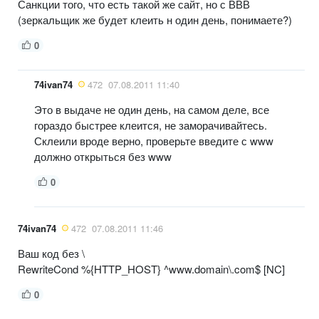
Санкции того, что есть такой же сайт, но с ВВВ
(зеркальщик же будет клеить н один день, понимаете?)
0
74ivan74
472
07.08.2011 11:40
Это в выдаче не один день, на самом деле, все
гораздо быстрее клеится, не заморачивайтесь.
Склеили вроде верно, проверьте введите с www
должно открыться без www
0
74ivan74
472
07.08.2011 11:46
Ваш код без \
RewriteCond %{HTTP_HOST} ^www.domain\.com$ [NC]
0