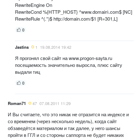
RewriteEngine On
RewriteCond %{HTTP_HOST} ^www.domain\.com$ [NC]
RewriteRule ^(.*)$ http://domain.com/$1 [R=301,L]
0
Jastins
1
19.08.2014 19:42
Я прогонял свой сайт на www.progon-sayta.ru
посещаемость значительно выросла, плюс сайту
выдали тиц
0
Roman71
47
07.08.2011 11:29
И Вы считаете, что это никак не отразится на индексе и
со временем (через несколько недель), когда сайт
обзаведётся материалом и так далее, у него шансы
пройти в ГГЛ и со стороны саппорта не будет никаких