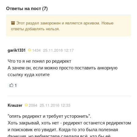
Ответы на пост (7)
Этот раздел заморожен и является архивом. Новые
ответы добавлять нельзя.
garik1331
1434
25.11.2016 12:17
Что то я не понял ро редирект
А зачем он, если можно просто поставить анкорную
ссылку куда хотите
1
Krauzer
2094
25.11.2016 12:33
"опять редирект и требует усторонить".
Хоть закрывай, хоть нет - редирект останется редиректом
и поисковик его увидит. Когда-то это была полезная
функция, но вебмастера сделали всё, что бы её