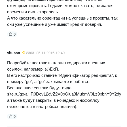
скомпрометировать. Годами, можно сказать, не жалея
времени и сил, старались.
А что касательно ориентации на успешные проекты, так
они уже успешные и уже имеют кредит доверия.
0
vituson
2363
25.11.2016 12:40
Попробуйте поставить плагин кодировки внешних
ссылок, например, (J)ExR.
В его настройках ставите "Идентификатор редиректа", к
примеру "go", а "go" закрываете в роботсе.
Все внешние ссылки будут вида
site.ru/go/aHR0DovL2dvZ2V0bGlua3MubmV0Lz9pbnY9Y2dybnB
а также будут закрыты в ноиндекс и нофоллоу
(включается в настройках плагина).
0