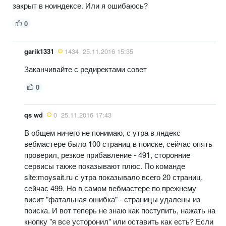
закрыт в ноиндексе. Или я ошибаюсь?
0
garik1331
1434
25.11.2016 15:35
Заканчивайте с редиректами совет
0
qs wd
0
25.11.2016 17:43
В общем ничего не понимаю, с утра в яндекс
вебмастере было 100 страниц в поиске, сейчас опять
проверил, резкое прибавление - 491, сторонние
сервисы также показывают плюс. По команде
site:moysait.ru с утра показывало всего 20 страниц,
сейчас 499. Но в самом вебмастере по прежнему
висит "фатальная ошибка" - страницы удалены из
поиска. И вот теперь не знаю как поступить, нажать на
кнопку "я все усторонил" или оставить как есть? Если