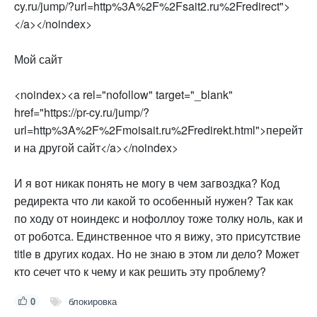
cy.ru/jump/?url=http%3A%2F%2Fsait2.ru%2Fredirect">
</a></noindex>
Мой сайт
<noindex><a rel="nofollow" target="_blank"
href="https://pr-cy.ru/jump/?
url=http%3A%2F%2Fmoisait.ru%2Fredirekt.html">перейт
и на другой сайт</a></noindex>
И я вот никак понять не могу в чем загвоздка? Код
редиректа что ли какой то особенный нужен? Так как
по ходу от ноиндекс и нофоллоу тоже толку ноль, как и
от роботса. Единственное что я вижу, это присутствие
title в других кодах. Но не знаю в этом ли дело? Может
кто сечет что к чему и как решить эту проблему?
0
блокировка