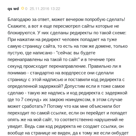
qs wd
0
25.11.2016 13:22
Благодарю за ответ, может вечером попробую сделать!
Скажите, а вот я еще пересмотрел сайты которые не
блокируются. У них сделаны редиректы по такой схеме:
При нажатии на редирект человек попадает на туже
самую страницу сайта, то есть на том же домене, только
пустую, где написано - "сейчас вы будете
перенаправлены на такой то сайт" и в течение трех
секунд происходит перенаправление. Правильно ли я
понимаю - стандартно на вордпрессе они сделали
страницу с этой надписью и поставили код редиректа с
определенной задержкой? Допустим если я тоже самое
сделаю - такую же надпись и код редиректа с задержкой
где то 7 секунд+ их закрою ноиндексом, в этом случае
может сработать? Потому что как мне объяснили бот
переходит по самой ссылке, если он перейдет и попадет
опять же на мой сайт, то соответственно нарушений не
увидит. Ведь сам код редиректа не создает ссылки, он
вообще на странице не виден, да к тому же если онбудет