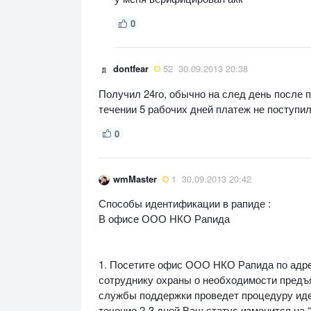
0
dontfear
52
30.09.2013 20:38
Получил 24го, обычно на след день после по
течении 5 рабочих дней платеж не поступил
0
wmMaster
1
30.09.2013 20:42
Способы идентификации в рапиде :
В офисе ООО НКО Рапида
1. Посетите офис ООО НКО Рапида по адресу
сотруднику охраны о необходимости предъ
службы поддержки проведет процедуру ид
течение 2-3 дней Ваш статус изменится на