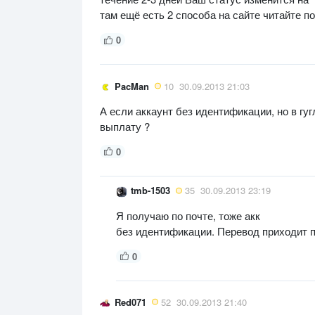
там ещё есть 2 способа на сайте читайте по
0
PacMan
10
30.09.2013 21:03
А если аккаунт без идентификации, но в г
выплату ?
0
tmb-1503
35
30.09.2013 23:19
Я получаю по почте, тоже акк
без идентификации. Перевод приходит п
0
Red071
52
30.09.2013 21:40