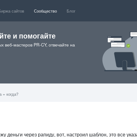
Биржа сайтов
Сообщество
Блог
те и помогайте
х веб-мастеров PR-CY, отвечайте на
а = когда?
у деньги через рапиду, вот, настроил шаблон, это все указ