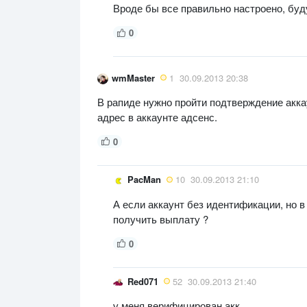
Вроде бы все правильно настроено, буд
0
wmMaster
1
30.09.2013 20:38
В рапиде нужно пройти подтверждение акка
адрес в аккаунте адсенс.
0
PacMan
10
30.09.2013 21:10
А если аккаунт без идентификации, но 
получить выплату ?
0
Red071
52
30.09.2013 21:40
у меня верифицирован акк