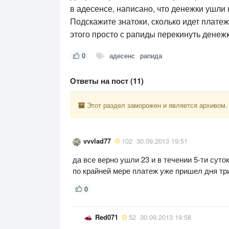
в адесенсе, написано, что денежки ушли н
Подскажите знатоки, сколько идет плате
этого просто с рапиды перекинуть денежку
0
адесенс
рапида
Ответы на пост (11)
Этот раздел заморожен и является архивом.
vvvlad77
102
30.09.2013 19:51
да все верно ушли 23 и в течении 5-ти сут
по крайней мере платеж уже пришел дня тр
0
Red071
52
30.09.2013 19:58