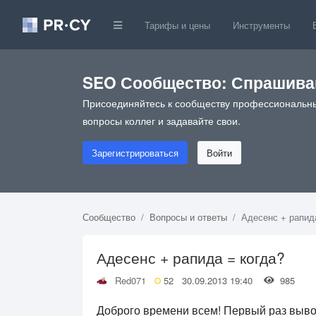
Тарифы и цены
Инструменты
SEO Сообщество: Спрашивай
Присоединяйтесь к сообществу профессиональны
вопросы коллег и задавайте свои.
Зарегистрироваться
Войти
Сообщество
Вопросы и ответы
Адесенс + рапид
Адесенс + рапида = когда?
Red071
52
30.09.2013 19:40
985
Доброго времени всем! Первый раз вывож