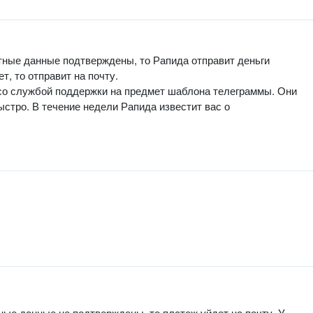
тные данные подтверждены, то Рапида отправит деньги
т, то отправит на почту.
со службой поддержки на предмет шаблона телеграммы. Они
ыстро. В течение недели Рапида известит вас о
ные данные не подтверждены, то платеж уйдет на почту. У