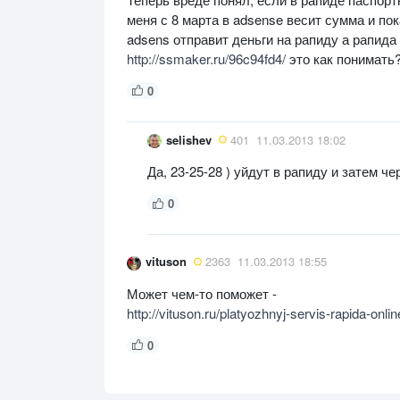
меня с 8 марта в adsense весит сумма и пок
adsens отправит деньги на рапиду а рапида 
http://ssmaker.ru/96c94fd4/
это как понимать
0
selishev
401
11.03.2013 18:02
Да, 23-25-28 ) уйдут в рапиду и затем че
0
vituson
2363
11.03.2013 18:55
Может чем-то поможет -
http://vituson.ru/platyozhnyj-servis-rapida-onl
0