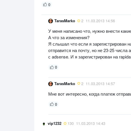
0
TarasMarko
2
11.03.2013 14:56
У меня написано что, нужно внести каки
А что за изменения?
Я слышал что если я зарегистрирован н
отправится на почту, но не 23-25 числа 
с adsense. И я зарегистрирован на rapid
0
TarasMarko
2
11.03.2013 14:57
Мне вот интересно, когда платеж отправи
0
vip1232
130
11.03.2013 14:43