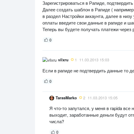
Зарегистрироваться в Рапиде, подтвердить 
Далее создать шаблон в Рапиде ( например 
в раздел Настройки аккаунта, далее в низу
оплаты введите свои данные в рапиде и ша
Теперь вы будете получать платежи через
0
vilxru
1
11.03.2013 15:03
Если в рапиде не подтвердить данные то 
0
TarasMarko
2
11.03.2013 15:05
Я что-то запутался, у меня в rapida вс
выходит, заработанные деньги будут отп
числа?
0