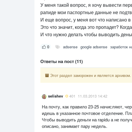
У меня такой вопрос, я хочу вывести пер
рапиде мои паспортные данные не подтв
И еще вопрос, у меня вот что написано в
Это что значит, когда это пропадет? Когд
И что нужно делать чтобы выводить деньг
0
adsense
google adsense
заработок н
Ответы на пост (11)
Этот раздел заморожен и является архивом.
selishev
401
11.03.2013 14:42
На почту, как правило 23-25 начисляют, че
идешь в указанное почтовое отделение. Пла
Чтобы выводить деньги на rapidu а не полу
описано, занимает пару недель.