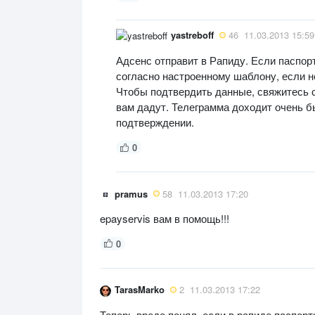
yastreboff
46
11.03.2013 15:59
Адсенс отправит в Рапиду. Если паспор
согласно настроенному шаблону, если не
Чтобы подтвердить данные, свяжитесь 
вам дадут. Телеграмма доходит очень б
подтверждении.
0
pramus
58
11.03.2013 17:20
epayservis вам в помощь!!!
0
TarasMarko
2
11.03.2013 17:22
Теперь вреде понял, если в рапиде паспорт