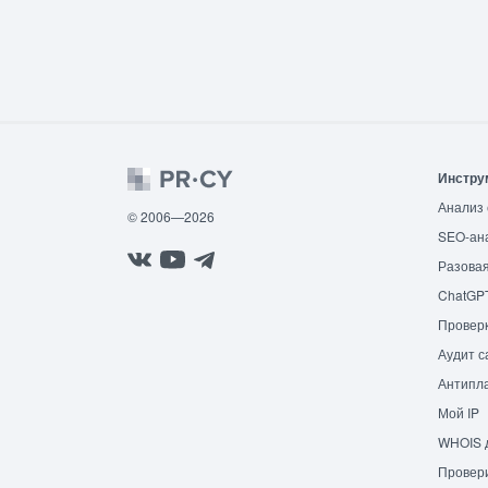
Инстру
Анализ 
© 2006—2026
SEO-ан
Разовая
ChatGP
Провер
Аудит с
Антипла
Мой IP
WHOIS 
Провери