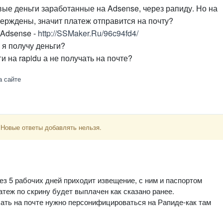
вые деньги заработанные на Adsense, через рапиду. Но на
ерждены, значит платеж отправится на почту?
 Adsense -
http://SSMaker.Ru/96c94fd4/
а я получу деньги?
и на rapidu а не получать на почте?
а сайте
 Новые ответы добавлять нельзя.
рез 5 рабочих дней приходит извещение, с ним и паспортом
теж по скрину будет выплачен как сказано ранее.
чать на почте нужно персонифицироваться на Рапиде-как там