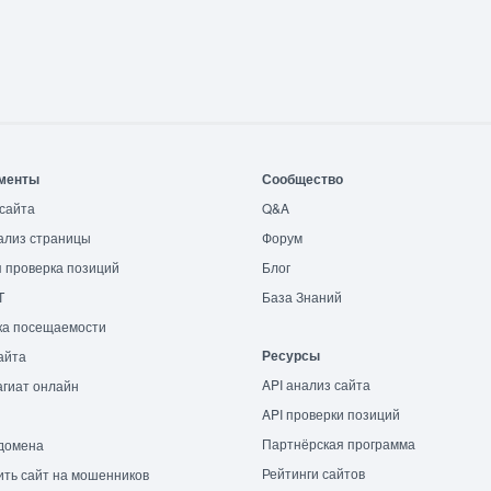
менты
Сообщество
сайта
Q&A
ализ страницы
Форум
 проверка позиций
Блог
T
База Знаний
ка посещаемости
Ресурсы
айта
API анализ сайта
гиат онлайн
API проверки позиций
Партнёрская программа
домена
Рейтинги сайтов
ть сайт на мошенников