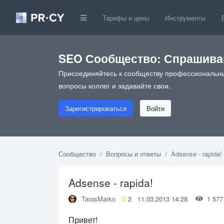
Тарифы и цены
Инструменты
SEO Сообщество: Спрашивай
Присоединяйтесь к сообществу профессиональны
вопросы коллег и задавайте свои.
Зарегистрироваться
Войти
Сообщество
Вопросы и ответы
Adsense - rapida!
Adsense - rapida!
TarasMarko
2
11.03.2013 14:28
1 5
Привет!