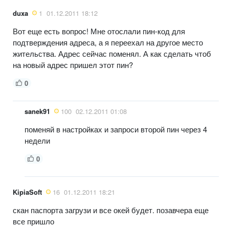
duxa
1
01.12.2011 18:12
Вот еще есть вопрос! Мне отослали пин-код для
подтверждения адреса, а я переехал на другое место
жительства. Адрес сейчас поменял. А как сделать чтоб
на новый адрес пришел этот пин?
0
sanek91
100
02.12.2011 01:08
поменяй в настройках и запроси второй пин через 4
недели
0
KipiaSoft
16
01.12.2011 18:21
скан паспорта загрузи и все окей будет. позавчера еще
все пришло