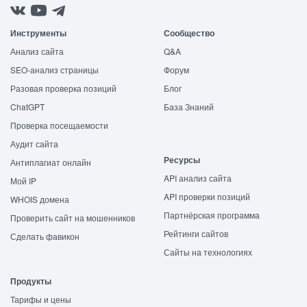
Инструменты
Сообщество
Анализ сайта
Q&A
SEO-анализ страницы
Форум
Разовая проверка позиций
Блог
ChatGPT
База Знаний
Проверка посещаемости
Аудит сайта
Ресурсы
Антиплагиат онлайн
API анализ сайта
Мой IP
API проверки позиций
WHOIS домена
Партнёрская программа
Проверить сайт на мошенников
Рейтинги сайтов
Сделать фавикон
Сайты на технологиях
Продукты
Тарифы и цены