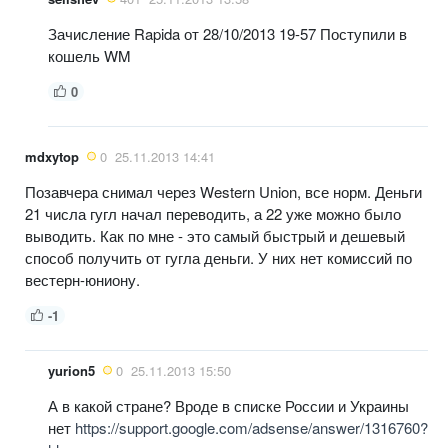
Зачисление Rapida от 28/10/2013 19-57 Поступили в
кошель WM
0
mdxytop
0
25.11.2013 14:41
Позавчера снимал через Western Union, все норм. Деньги
21 числа гугл начал переводить, а 22 уже можно было
выводить. Как по мне - это самый быстрый и дешевый
способ получить от гугла деньги. У них нет комиссий по
вестерн-юниону.
-1
yurion5
0
25.11.2013 15:50
А в какой стране? Вроде в списке России и Украины
нет
https://support.google.com/adsense/answer/1316760?