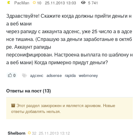
PacMan
10
25.11.2013 13:03
5 741
Здравствуйте! Скажите когда должны прийти деньги н
а веб мани
через рапиду с аккаунта адсенс, уже 25 число а в адсе
нсе тишина. (Спрашую за деньги заработаные в октяб
ре. Аккаунт рапиды
персонифицирован. Настроена выплата по шаблону н
а веб мани) Когда примерно придут деньги?
0
адсенс
adsense
rapida
webmoney
Ответы на пост (13)
Этот раздел заморожен и является архивом. Новые
ответы добавлять нельзя.
Shelborn
32
25.11.2013 13:12