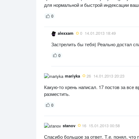
для нормальной и быстрой индексации ваше
0
alexxam
0
14.01.2013 18:49
Застрелить бы тебя) Реально достал сп
0
mariyka
26
14.01.2013 20:23
Какую-то хрень написал. 17 постов за все 
разместить.
0
stanov
16
15.01.2013 00:58
Спасибо большое за ответ. Т.е. понял, что 