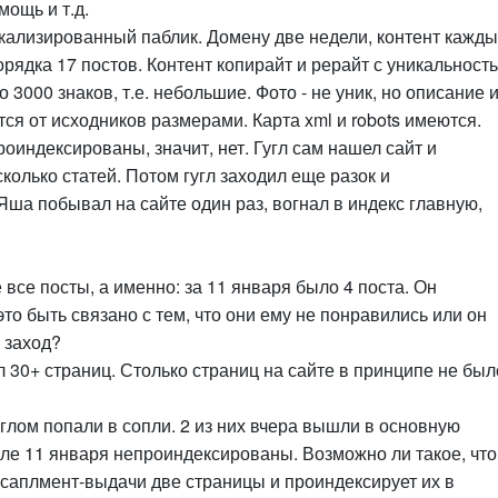
мощь и т.д.
икализированный паблик. Домену две недели, контент кажд
рядка 17 постов. Контент копирайт и рерайт с уникальност
3000 знаков, т.е. небольшие. Фото - не уник, но описание 
ся от исходников размерами. Карта xml и robots имеются.
проиндексированы, значит, нет. Гугл сам нашел сайт и
колько статей. Потом гугл заходил еще разок и
Яша побывал на сайте один раз, вогнал в индекс главную,
 все посты, а именно: за 11 января было 4 поста. Он
то быть связано с тем, что они ему не понравились или он
 заход?
30+ страниц. Столько страниц на сайте в принципе не было
глом попали в сопли. 2 из них вчера вышли в основную
сле 11 января непроиндексированы. Возможно ли такое, что
з саплмент-выдачи две страницы и проиндексирует их в