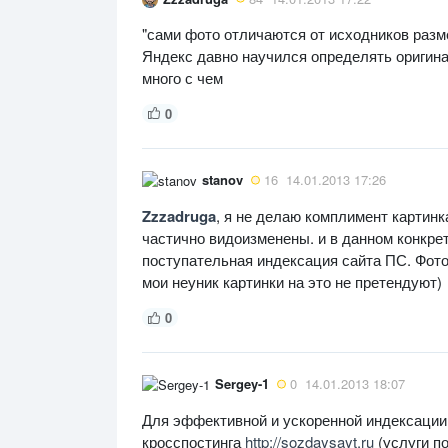
"сами фото отличаются от исходников разм
Яндекс давно научился определять оригина
много с чем
0
stanov
16
14.01.2013 17:26
Zzzadruga
, я не делаю комплимент картинк
частично видоизменены. и в данном конкре
поступательная индексация сайта ПС. Фото,
мои неуник картинки на это не претендуют)
0
Sergey-1
0
14.01.2013 18:07
Для эффективной и ускоренной индексации
кросспостинга
http://sozdaysayt.ru
(услуги по