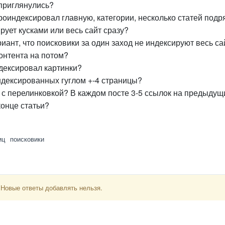
 приглянулись?
роиндексировал главную, категории, несколько статей подр
рует кусками или весь сайт сразу?
иант, что поисковики за один заход не индексируют весь са
контента на потом?
дексировал картинки?
ндексированных гуглом +-4 страницы?
 с перелинковкой? В каждом посте 3-5 ссылок на предыдущ
конце статьи?
иц
поисковики
 Новые ответы добавлять нельзя.