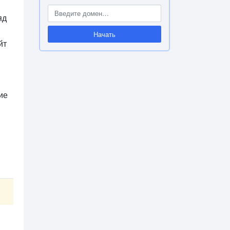
яд
Начать
йт
ие