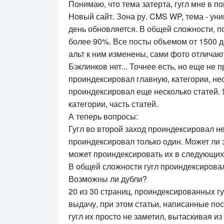
Понимаю, что тема затерта, гугл мне в по
Новый сайт. Зона ру. CMS WP, тема - ун
день обновляется. В общей сложности, по
более 90%. Все посты объемом от 1500 до 
альт к ним изменены, сами фото отличают
Бэклинков нет... Точнее есть, но еще не 
проиндексировал главную, категории, нес
проиндексировал еще несколько статей. 
категории, часть статей.
А теперь вопросы:
Гугл во второй заход проиндексировал не
проиндексировал только один. Может ли э
может проиндексировать их в следующих
В общей сложности гугл проиндексировал 
Возможны ли дубли?
20 из 30 страниц, проиндексированных гу
выдачу, при этом статьи, написанные по
гугл их просто не заметил, вытаскивая и