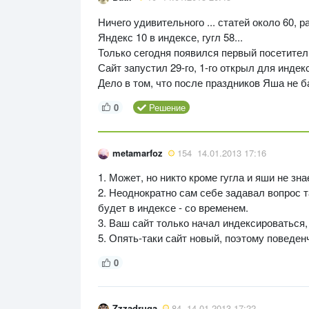
Ничего удивительного ... статей около 60, 
Яндекс 10 в индексе, гугл 58...
Только сегодня появился первый посетитель 
Сайт запустил 29-го, 1-го открыл для индекс
Дело в том, что после праздников Яша не б
0
Решение
metamarfoz
154
14.01.2013 17:16
1. Может, но никто кроме гугла и яши не зна
2. Неоднократно сам себе задавал вопрос т
будет в индексе - со временем.
3. Ваш сайт только начал индексироваться,
5. Опять-таки сайт новый, поэтому поведе
0
Zzzadruga
84
14.01.2013 17:22