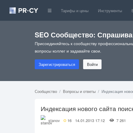
Тарифы и цены
Инструменты
SEO Сообщество: Спрашивай
Присоединяйтесь к сообществу профессиональны
вопросы коллег и задавайте свои.
Зарегистрироваться
Войти
Сообщество
Вопросы и ответы
Индексация ново
Индексация нового сайта пои
stanov
16
14.01.2013 17:12
7 261