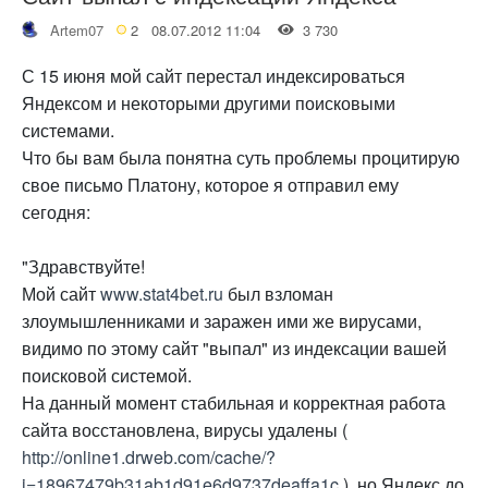
Artem07
2
08.07.2012 11:04
3 730
С 15 июня мой сайт перестал индексироваться
Яндексом и некоторыми другими поисковыми
системами.
Что бы вам была понятна суть проблемы процитирую
свое письмо Платону, которое я отправил ему
сегодня:
"Здравствуйте!
Мой сайт
www.stat4bet.ru
был взломан
злоумышленниками и заражен ими же вирусами,
видимо по этому сайт "выпал" из индексации вашей
поисковой системой.
На данный момент стабильная и корректная работа
сайта восстановлена, вирусы удалены (
http://online1.drweb.com/cache/?
i=18967479b31ab1d91e6d9737deaffa1c
), но Яндекс до