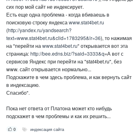
сих пор мой сайт не индексирует.
Есть еще одна проблема - когда вбиваешь в
поисковую строку яндекса
www.stat4bet.ru
(
http://yandex.ru/yandsearch?
text=www.stat4bet.ru&clid=1783295&lr=36
), то нажимая
на "перейти на
www.stat4bet.ru
" открывается вот эта
страница:
http://bee.edns.biz/?said=3333&q
=А вот с
сервисов Яндекс при перейти на "stat4bet.ru", без
www. сайт открывается нормально...
Подскажите в чем здесь проблема, и как вернуть сайт
в индексацию.
Спасибо".
Пока нет ответа от Платона может кто нибудь
подскажет в чем проблемы и как их решить...
0
индексация сайта