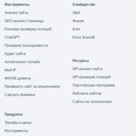
Инструменты
Сообщество
Анализ сайта
Q&A
SEO-анализ страницы
Форум
Разовая проверка позиций
Блог
ChatGPT
База Знаний
Проверка посещаемости
Аудит сайта
Ресурсы
Антиплагиат онлайн
API анализ сайта
Мой IP
API проверки позиций
WHOIS домена
Партнёрская программа
Проверить сайт на мошенников
Рейтинги сайтов
Сделать фавикон
Сайты на технологиях
Продукты
Тарифы и цены
Инструменты