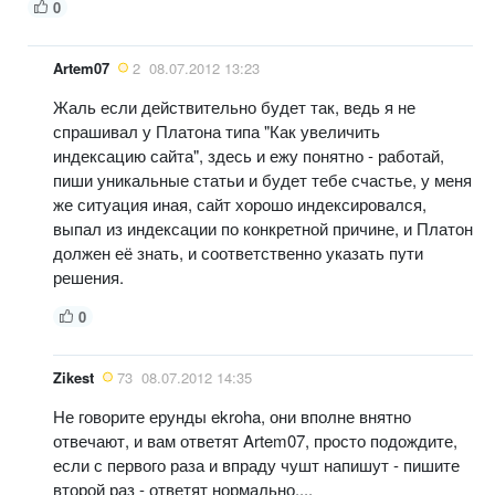
0
Artem07
2
08.07.2012 13:23
Жаль если действительно будет так, ведь я не
спрашивал у Платона типа "Как увеличить
индексацию сайта", здесь и ежу понятно - работай,
пиши уникальные статьи и будет тебе счастье, у меня
же ситуация иная, сайт хорошо индексировался,
выпал из индексации по конкретной причине, и Платон
должен её знать, и соответственно указать пути
решения.
0
Zikest
73
08.07.2012 14:35
Не говорите ерунды ekroha, они вполне внятно
отвечают, и вам ответят Artem07, просто подождите,
если с первого раза и впраду чушт напишут - пишите
второй раз - ответят нормально....