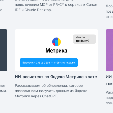
подключению MCP от PR-CY к сервисам Cursor
Доб
же
IDE и Claude Desktop.
поз
стр
ИИ‑ассистент по Яндекс Метрике в чате
ИИ-
тек
яет
Рассказываем об обновлении, которое
ями.
позволит вам получать данные из Яндекс
Рас
Метрики через ChatGPT.
пер
пом