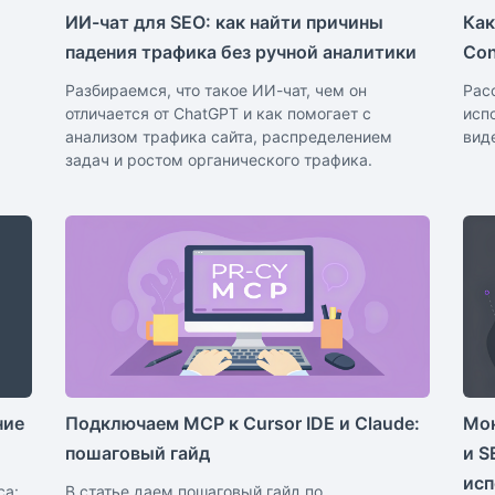
ИИ-чат для SEO: как найти причины
Как
падения трафика без ручной аналитики
Con
Разбираемся, что такое ИИ-чат, чем он
Расс
отличается от ChatGPT и как помогает с
исп
анализом трафика сайта, распределением
вид
задач и ростом органического трафика.
ние
Подключаем MCP к Cursor IDE и Claude:
Мон
пошаговый гайд
и S
исп
са:
В статье даем пошаговый гайд по