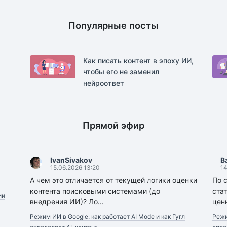
Популярные посты
Как писать контент в эпоху ИИ,
чтобы его не заменил
нейроответ
Прямой эфир
IvanSivakov
B
15.06.2026 13:20
14
А чем это отличается от текущей логики оценки
По 
контента поисковыми системами (до
стат
ии
внедрения ИИ)? Ло...
ценн
Режим ИИ в Google: как работает AI Mode и как Гугл
Режи