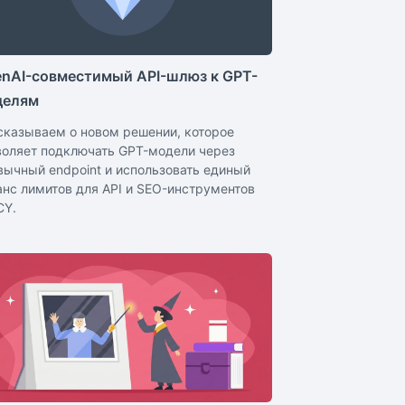
nAI-совместимый API-шлюз к GPT-
делям
сказываем о новом решении, которое
воляет подключать GPT-модели через
вычный endpoint и использовать единый
анс лимитов для API и SEO-инструментов
CY.