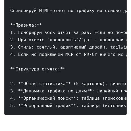
Сгенерируй HTML-отчет по трафику на основе дан
**Правила:**

1. Генерируй весь отчет за раз. Если не помеща
2. При ответе "продолжить"/"да" - продолжай с 
3. Стиль: светлый, адаптивный дизайн, tailwind
4. Если не подключен MCP от PR-CY ничего не де
**Структура отчета:**

2. **Общая статистика** (5 карточек): визиты, 
3. **Динамика трафика по дням**: линейный граф
4. **Органический поиск**: таблица (поисковик,