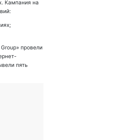
х. Кампания на
вий:
иях;
 Group» провели
ернет-
ывели пять