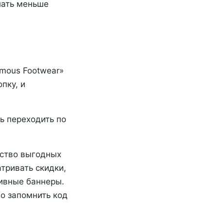
лать меньше
amous Footwear»
пку, и
ь переходить по
ество выгодных
тривать скидки,
тивные баннеры.
о запомнить код