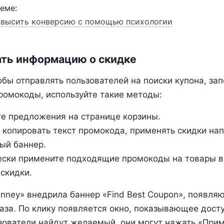
еме:
овысить конверсию с помощью психологии
ть информацию о скидке
обы отправлять пользователей на поиски купона, за
ромокоды, используйте такие методы:
е предложения на странице корзины.
 копировать текст промокода, применять скидки на
ый баннер.
ски примените подходящие промокоды на товары в 
 скидки.
nney» внедрила баннер «Find Best Coupon», появля
аза. По клику появляется окно, показывающее дост
зователи найдут желаемый, они могут нажать «Прим