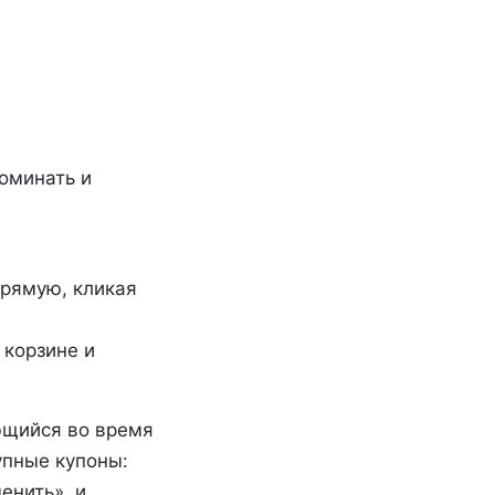
поминать и
прямую, кликая
корзине и
ющийся во время
упные купоны:
енить», и