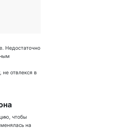
е. Недостаточно
зным
 не отвлекся в
она
цию, чтобы
именялась на