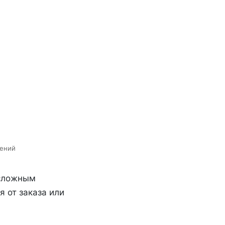
жений
 сложным
 от заказа или