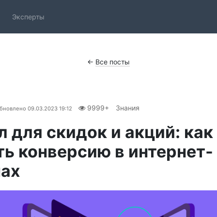
Эксперты
←
Все посты
9999+
Знания
бновлено
09.03.2023 19:12
л для скидок и акций: как
ь конверсию в интернет-
нах