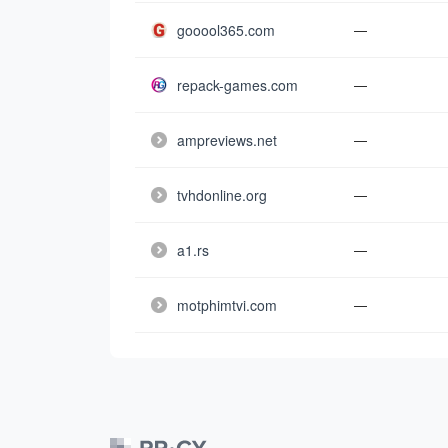
gooool365.com
—
repack-games.com
—
ampreviews.net
—
tvhdonline.org
—
a1.rs
—
motphimtvi.com
—