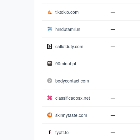
tiktokio.com
—
hindutamil.in
—
callofduty.com
—
90minut.pl
—
bodycontact.com
—
classificadosx.net
—
skinnytaste.com
—
fyptt.to
—