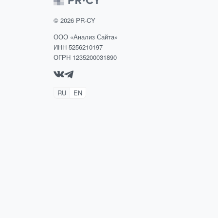
©
2026
PR-CY
ООО «Анализ Сайта»
ИНН 5256210197
ОГРН 1235200031890
RU
EN