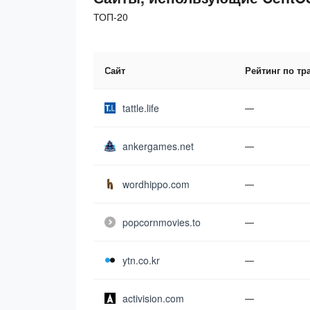
ТОП-20
Сайт
Рейтинг по тр
tattle.life
—
ankergames.net
—
wordhippo.com
—
popcornmovies.to
—
ytn.co.kr
—
activision.com
—