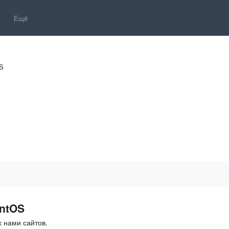
Ещё
S
ntOS
 нами сайтов.