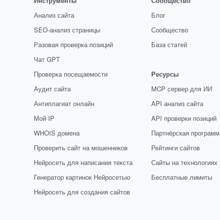
Инструменты
Сообщество
Анализ сайта
Блог
SEO-анализ страницы
Сообщество
Разовая проверка позиций
База статей
Чат GPT
Проверка посещаемости
Ресурсы
Аудит сайта
MCP сервер для ИИ
Антиплагиат онлайн
API анализ сайта
Мой IP
API проверки позиций
WHOIS домена
Партнёрская программ
Проверить сайт на мошенников
Рейтинги сайтов
Нейросеть для написания текста
Сайты на технологиях
Генератор картинок Нейросетью
Бесплатные лимиты
Нейросеть для создания сайтов