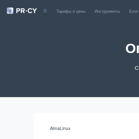
Тарифы и цены
Инструменты
Блог
О
С
AlmaLinux