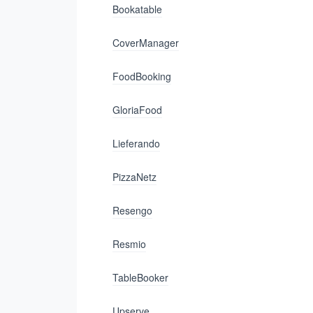
Bookatable
CoverManager
FoodBooking
GloriaFood
Lieferando
PizzaNetz
Resengo
Resmio
TableBooker
Upserve