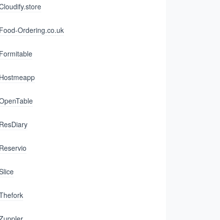
Cloudify.store
Food-Ordering.co.uk
Formitable
Hostmeapp
OpenTable
ResDiary
Reservio
Slice
Thefork
Zuppler