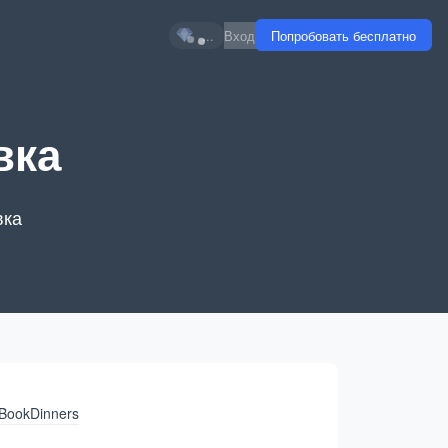
...
Вход
Попробовать бесплатно
вка
вка
BookDinners