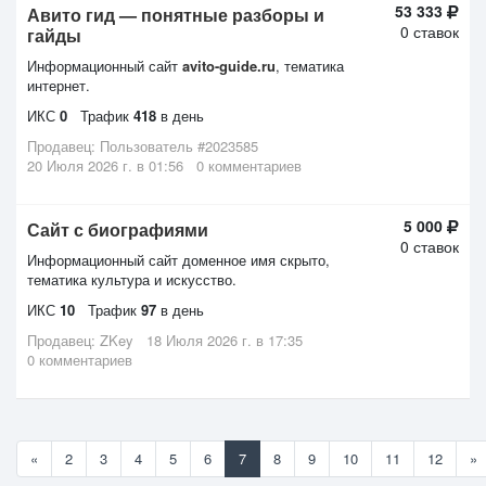
53 333
Авито гид — понятные разборы и
0 ставок
гайды
Информационный сайт
avito-guide.ru
, тематика
интернет.
ИКС
0
Трафик
418
в день
Продавец:
Пользователь #2023585
20 Июля 2026 г. в 01:56
0 комментариев
5 000
Сайт с биографиями
0 ставок
Информационный сайт
доменное имя скрыто
,
тематика культура и искусство.
ИКС
10
Трафик
97
в день
Продавец:
ZKey
18 Июля 2026 г. в 17:35
0 комментариев
«
2
3
4
5
6
7
8
9
10
11
12
»