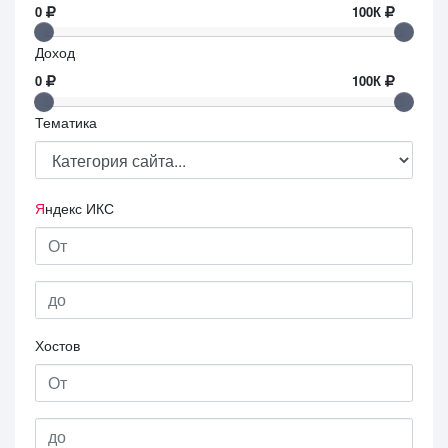
0
100К
Доход
0
100К
Тематика
Я
ндекс ИКС
Хостов