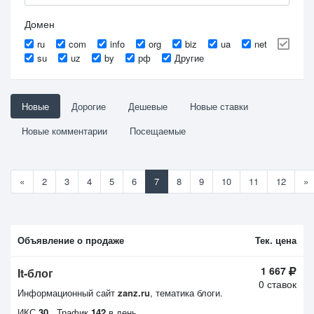
Домен
ru
com
info
org
biz
ua
net
su
uz
by
рф
Другие
Новые
Дорогие
Дешевые
Новые ставки
Новые комментарии
Посещаемые
«
2
3
4
5
6
7
8
9
10
11
12
»
Объявление о продаже
Тек. цена
1 667
It-блог
0 ставок
Информационный сайт
zanz.ru
, тематика блоги.
ИКС
30
Трафик
142
в день