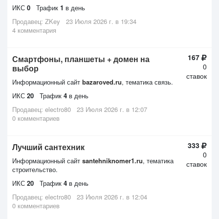
ИКС
0
Трафик
1
в день
Продавец:
ZKey
23 Июля 2026 г. в 19:34
4 комментария
167
Смартфоны, планшеты + домен на
0
выбор
ставок
Информационный сайт
bazaroved.ru
, тематика связь.
ИКС
20
Трафик
4
в день
Продавец:
electro80
23 Июля 2026 г. в 12:07
0 комментариев
333
Лучший сантехник
0
Информационный сайт
santehniknomer1.ru
, тематика
ставок
строительство.
ИКС
20
Трафик
4
в день
Продавец:
electro80
23 Июля 2026 г. в 12:04
0 комментариев