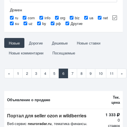
Домен
ru
com
info
org
biz
ua
net
su
uz
by
рф
Другие
Новые
Дорогие
Дешевые
Новые ставки
Новые комментарии
Посещаемые
«
1
2
3
4
5
6
7
8
9
10
11
»
Тек.
Объявление о продаже
цена
1 333
Портал для seller ozon и wildberries
0
Веб-сервис
neuroradar.ru
, тематика финансы.
ставок