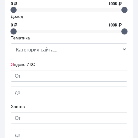
0
100К
Доход
0
100К
Тематика
Я
ндекс ИКС
Хостов