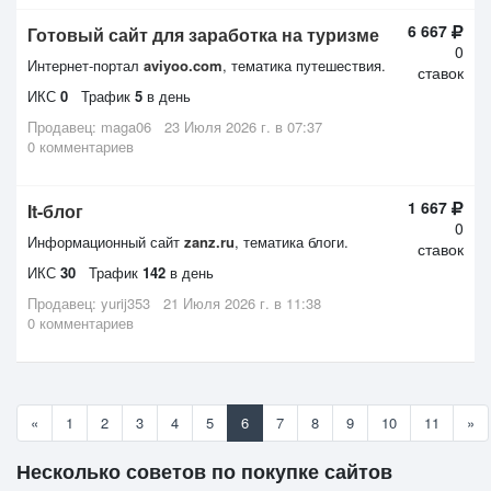
6 667
Готовый сайт для заработка на туризме
0
Интернет-портал
aviyoo.com
, тематика путешествия.
ставок
ИКС
0
Трафик
5
в день
Продавец:
maga06
23 Июля 2026 г. в 07:37
0 комментариев
1 667
It-блог
0
Информационный сайт
zanz.ru
, тематика блоги.
ставок
ИКС
30
Трафик
142
в день
Продавец:
yurij353
21 Июля 2026 г. в 11:38
0 комментариев
«
1
2
3
4
5
6
7
8
9
10
11
»
Несколько советов по покупке сайтов