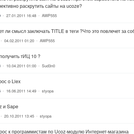
ективно раскрутить сайты на ucoze?
9
•
27.01.2011 16:48
•
AWP555
ет ли смысл заключать TITLE в теги ?Что это повлечет за с
•
04.02.2011 01:20
•
AWP555
 получить тИЦ 10 ?
3
•
10.04.2011 01:00
•
Sud3n0
ос о Liex
6
•
16.06.2011 14:49
•
styopa
z и Sape
•
20.10.2011 13:45
•
styopa
рос к программистам по Ucoz-модулю Интернет-магазина