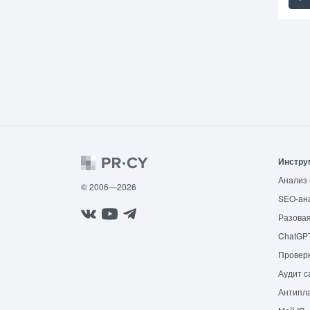
Инстру
Анализ 
© 2006—2026
SEO-ан
Разовая
ChatGP
Провер
Аудит с
Антипла