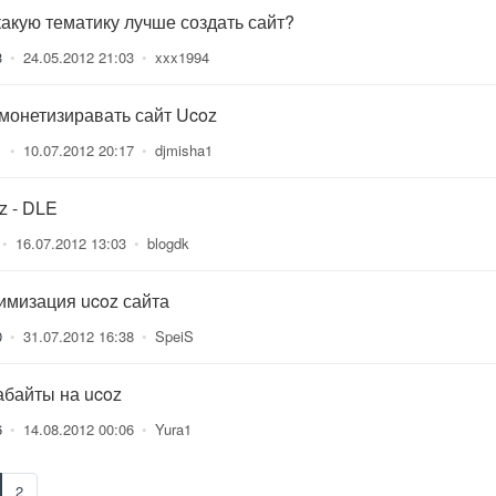
какую тематику лучше создать сайт?
3
•
24.05.2012 21:03
•
xxx1994
 монетизиравать сайт Ucoz
1
•
10.07.2012 20:17
•
djmisha1
z - DLE
•
16.07.2012 13:03
•
blogdk
имизация ucoz сайта
0
•
31.07.2012 16:38
•
SpeiS
абайты на ucoz
6
•
14.08.2012 00:06
•
Yura1
2