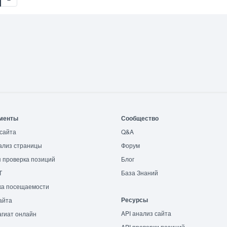
менты
Сообщество
сайта
Q&A
ализ страницы
Форум
 проверка позиций
Блог
T
База Знаний
ка посещаемости
Ресурсы
айта
API анализ сайта
гиат онлайн
API проверки позиций