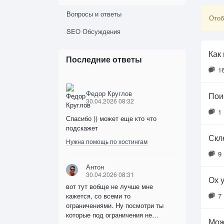
Вопросы и ответы
Отоб
SEO Обсуждения
Как 
Последние ответы
1
Федор Круглов
Пои
30.04.2026 08:32
1
Спасибо )) может еще кто что
подскажет
Скл
Нужна помощь по хостингам
9
Антон
30.04.2026 08:31
Ох у
вот тут вобще не лучше мне
кажется, со всеми то
7
ограничениями. Ну посмотри ты
которые под ограничения не…
Мож