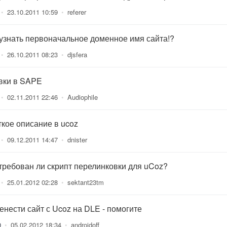
•
23.10.2011 10:59
•
referer
 узнать первоначальное доменное имя сайта!?
•
26.10.2011 08:23
•
djsfera
вки в SAPE
•
02.11.2011 22:46
•
Audiophile
ткое описание в ucoz
•
09.12.2011 14:47
•
dnister
требован ли скрипт перелинковки для uCoz?
•
25.01.2012 02:28
•
sektant23tm
енести сайт с Ucoz на DLE - помогите
0
•
05.02.2012 18:34
•
androidoff