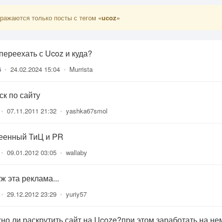
ражаются только посты с тегом
«ucoz»
переехать с Ucoz и куда?
6
•
24.02.2024 15:04
•
Murrista
ск по сайту
•
07.11.2011 21:32
•
yashka67smol
еенный ТиЦ и PR
•
09.01.2012 03:05
•
wallaby
ж эта реклама...
•
29.12.2012 23:29
•
yuriy57
но ли раскрутить сайт на Ucoze?при этом заработать на н