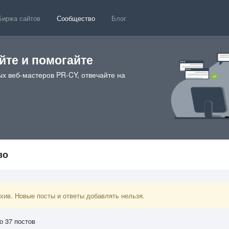
Биржа сайтов
Сообщество
Блог
те и помогайте
х веб-мастеров PR-CY, отвечайте на
во
ив. Новые посты и ответы добавлять нельзя.
о 37 постов