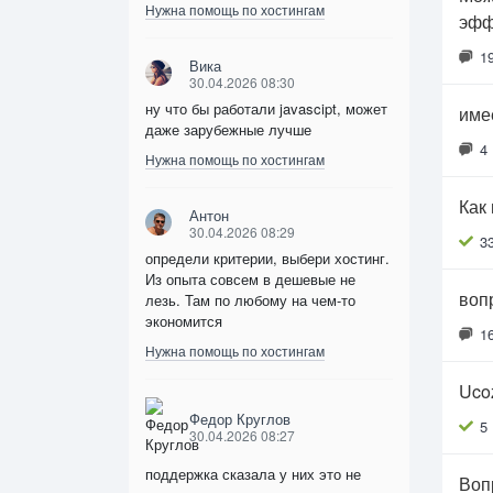
Нужна помощь по хостингам
эфф
1
Вика
30.04.2026 08:30
ну что бы работали javascipt, может
име
даже зарубежные лучше
4
Нужна помощь по хостингам
Как
Антон
30.04.2026 08:29
3
определи критерии, выбери хостинг.
Из опыта совсем в дешевые не
вопр
лезь. Там по любому на чем-то
экономится
1
Нужна помощь по хостингам
Uco
Федор Круглов
5
30.04.2026 08:27
поддержка сказала у них это не
Воп