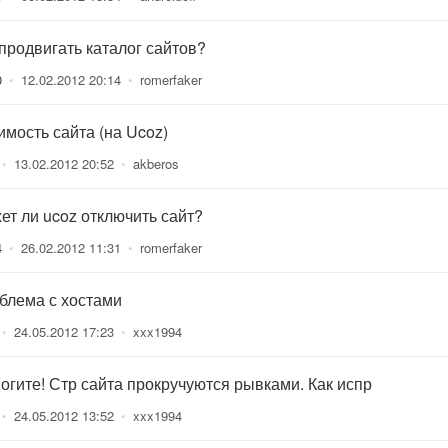
 продвигать каталог сайтов?
0
•
12.02.2012 20:14
•
romerfaker
имость сайта (на Ucoz)
•
13.02.2012 20:52
•
akberos
ет ли ucoz отключить сайт?
4
•
26.02.2012 11:31
•
romerfaker
блема с хостами
•
24.05.2012 17:23
•
xxx1994
огите! Стр сайта прокручуются рывками. Как испр
•
24.05.2012 13:52
•
xxx1994