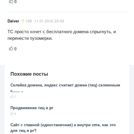
0
Daiver
109
11.01.2012 23:43
ТС просто хочет с бесплатного домена спрыгнуть, и
перенести пузомерки.
0
Похожие посты
Склейка домена, яндекс считает домен (тиц) склеенным
с...... ..
1
Продвижение тиц и pr
4
Сайт с главной (одностаничник) а внутри cms, как это
для тиц и pr?