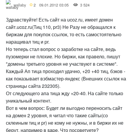
wallaby
2
09.01.2012 03:05
3 524
Здравствуйте! Есть сайт на ucoz.ru, имеет домен
сайт.ucoz.ru(Тиц 110, pr3) Не Разу не обращался к
биржам для покупок ссылок, то есть самостоятельно
наращивал тиц и pr.
Но теперь стал вопрос о заработке на сайте, ведь
пузомерки не плохие. Но биржи, как правело, пишут
"домены третьего уровня не участвуют в системе".
Каждый Ап тица проходил удачно, +20 +40 тиц, бэков -
как показывает вэбмастер-яндекс (Внешних ссылок на
страницы сайта 232305).
От следующего апа тица жду +20-40. На сайте только
уникальный контент.
Вот в чем вопрос: Будет ли выгодно переносить сайт
на домен 2 уровня, я читал что такие сайты(со
склеиным тиц и pr) не кому не нужны, и в биржи их не
берут, например в sape. Что посоветуете?