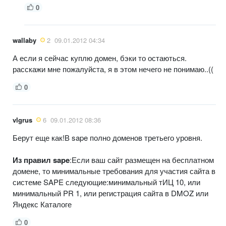
0
wallaby
2
09.01.2012 04:34
А если я сейчас куплю домен, бэки то остаються.
расскажи мне пожалуйста, я в этом нечего не понимаю..((
0
vlgrus
6
09.01.2012 08:36
Берут еще как!В sape полно доменов третьего уровня.
Из правил sape
:Если ваш сайт размещен на бесплатном
домене, то минимальные требования для участия сайта в
системе SAPE следующие:минимальный тИЦ 10, или
минимальный PR 1, или регистрация сайта в DMOZ или
Яндекс Каталоге
0