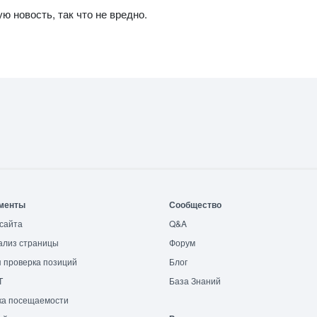
ю новость, так что не вредно.
менты
Сообщество
сайта
Q&A
ализ страницы
Форум
 проверка позиций
Блог
T
База Знаний
ка посещаемости