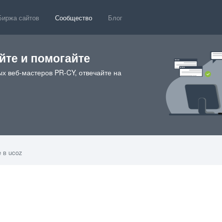
Биржа сайтов
Сообщество
Блог
те и помогайте
х веб-мастеров PR-CY, отвечайте на
 в ucoz