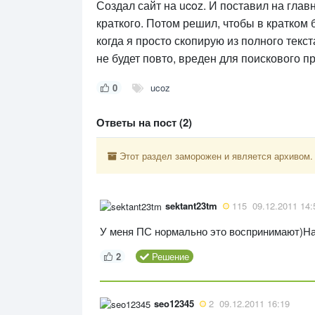
Создал сайт на ucoz. И поставил на глав
краткого. Потом решил, чтобы в кратком 
когда я просто скопирую из полного текс
не будет повто, вреден для поискового 
0
ucoz
Ответы на пост (2)
Этот раздел заморожен и является архивом.
sektant23tm
115
09.12.2011 14:
У меня ПС нормально это воспринимают)На 
2
Решение
seo12345
2
09.12.2011 16:19