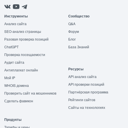
Инструменты
Сообщество
Анализ сайта
Q&A
SEO-анализ страницы
Форум
Разовая проверка позиций
Блог
ChatGPT
База Знаний
Проверка посещаемости
Аудит сайта
Ресурсы
Антиплагиат онлайн
API анализ сайта
Мой IP
API проверки позиций
WHOIS домена
Партнёрская программа
Проверить сайт на мошенников
Рейтинги сайтов
Сделать фавикон
Сайты на технологиях
Продукты
Тарифы и цены