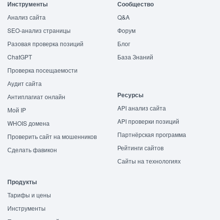
Инструменты
Сообщество
Анализ сайта
Q&A
SEO-анализ страницы
Форум
Разовая проверка позиций
Блог
ChatGPT
База Знаний
Проверка посещаемости
Аудит сайта
Ресурсы
Антиплагиат онлайн
API анализ сайта
Мой IP
API проверки позиций
WHOIS домена
Партнёрская программа
Проверить сайт на мошенников
Рейтинги сайтов
Сделать фавикон
Сайты на технологиях
Продукты
Тарифы и цены
Инструменты