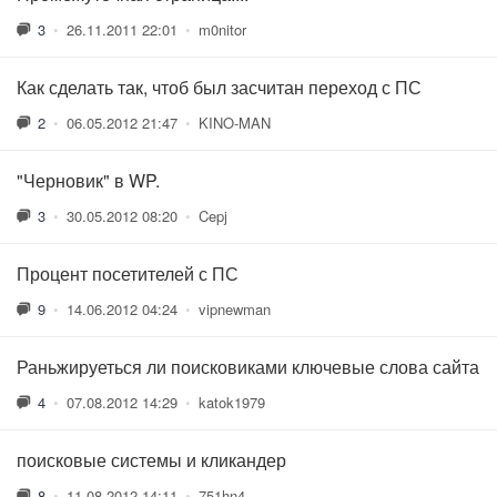
3
•
26.11.2011 22:01
•
m0nitor
Как сделать так, чтоб был засчитан переход с ПС
2
•
06.05.2012 21:47
•
KINO-MAN
"Черновик" в WP.
3
•
30.05.2012 08:20
•
Cepj
Процент посетителей с ПС
9
•
14.06.2012 04:24
•
vipnewman
Раньжируеться ли поисковиками ключевые слова сайта
4
•
07.08.2012 14:29
•
katok1979
поисковые системы и кликандер
8
•
11.08.2012 14:11
•
751hn4