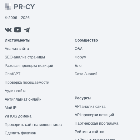
© 2006—2026
Инструменты
Сообщество
Анализ сайта
Q&A
SEO-анализ страницы
Форум
Разовая проверка позиций
Блог
ChatGPT
База Знаний
Проверка посещаемости
Аудит сайта
Ресурсы
Антиплагиат онлайн
API анализ сайта
Мой IP
API проверки позиций
WHOIS домена
Партнёрская программа
Проверить сайт на мошенников
Рейтинги сайтов
Сделать фавикон
Сайты на технологиях