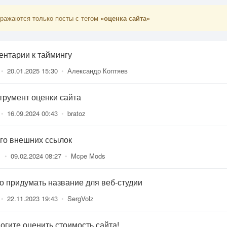
ражаются только посты с тегом
«оценка сайта»
ентарии к таймингу
•
20.01.2025 15:30
•
Александр Коптяев
трумент оценки сайта
•
16.09.2024 00:43
•
bratoz
го внешних ссылок
1
•
09.02.2024 08:27
•
Mcpe Mods
о придумать название для веб-студии
•
22.11.2023 19:43
•
SergVolz
огите оценить стоимость сайта!