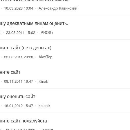
•
10.03.2023 10:04
•
Александр Кавинский
шу адекватным лицам оценить.
4
•
23.08.2011 15:02
•
PROSx
ите сайт (не в деньгах)
•
22.08.2011 20:28
•
AlexTop
ните сайт
•
08.11.2011 16:47
•
Kinak
шу оценить сайт
•
18.01.2012 15:47
•
kalenik
ните сайт пожалуйста
0
•
25.01.2012 18:22
•
karpovt