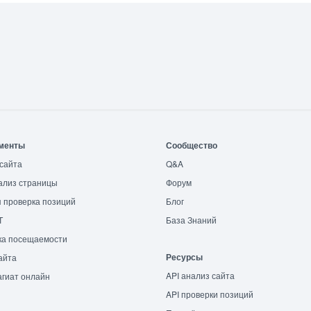
менты
Сообщество
сайта
Q&A
ализ страницы
Форум
 проверка позиций
Блог
T
База Знаний
ка посещаемости
Ресурсы
айта
API анализ сайта
гиат онлайн
API проверки позиций