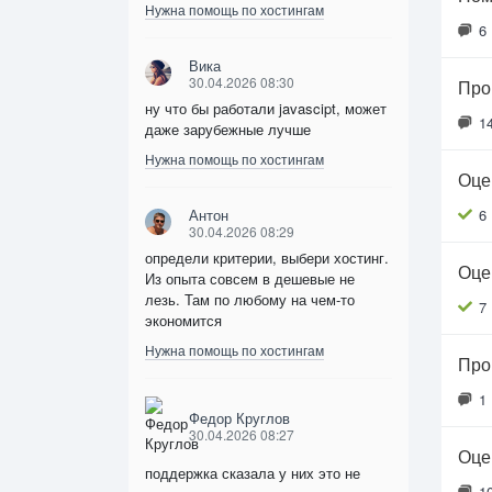
Нужна помощь по хостингам
6
Вика
30.04.2026 08:30
Про
ну что бы работали javascipt, может
1
даже зарубежные лучше
Нужна помощь по хостингам
Оцен
Антон
6
30.04.2026 08:29
определи критерии, выбери хостинг.
Оце
Из опыта совсем в дешевые не
лезь. Там по любому на чем-то
7
экономится
Нужна помощь по хостингам
Про
1
Федор Круглов
30.04.2026 08:27
Оце
поддержка сказала у них это не
1