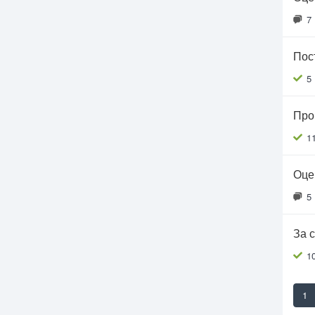
7
Пос
5
Про
1
Оце
5
За 
1
1