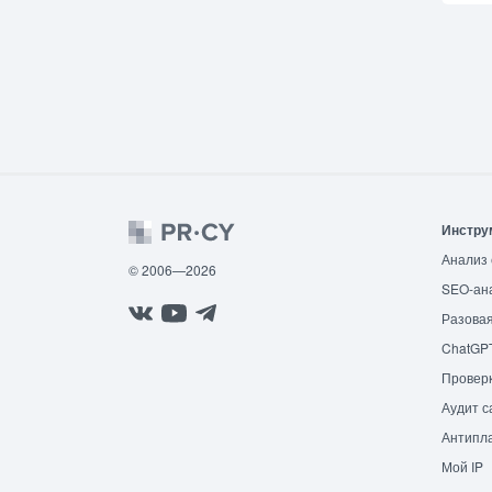
Инстру
Анализ 
© 2006—2026
SEO-ан
Разовая
ChatGP
Провер
Аудит с
Антипла
Мой IP