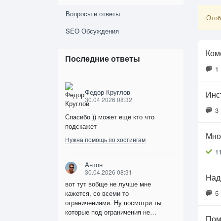
Вопросы и ответы
Отоб
SEO Обсуждения
Ком
Последние ответы
1
Федор Круглов
Инс
30.04.2026 08:32
3
Спасибо )) может еще кто что
подскажет
Мно
Нужна помощь по хостингам
1
Антон
30.04.2026 08:31
Над
вот тут вобще не лучше мне
кажется, со всеми то
5
ограничениями. Ну посмотри ты
которые под ограничения не…
Пом