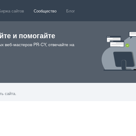
Биржа сайтов
Сообщество
Блог
те и помогайте
х веб-мастеров PR-CY, отвечайте на
ть сайта.