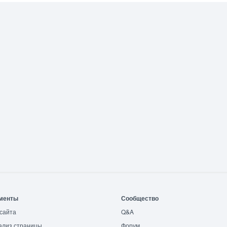
менты
Сообщество
сайта
Q&A
ализ страницы
Форум