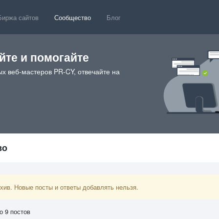
Биржа сайтов
Сообщество
Блог
те и помогайте
х веб-мастеров PR-CY, отвечайте на
во
ив. Новые посты и ответы добавлять нельзя.
о 9 постов