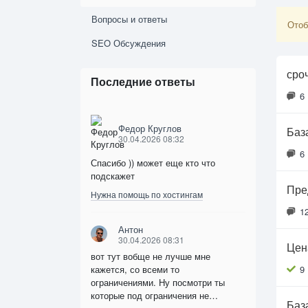
Вопросы и ответы
Отоб
SEO Обсуждения
сро
Последние ответы
6
Федор Круглов
Баз
30.04.2026 08:32
6
Спасибо )) может еще кто что
подскажет
Пре
Нужна помощь по хостингам
1
Антон
30.04.2026 08:31
Цен
вот тут вобще не лучше мне
кажется, со всеми то
9
ограничениями. Ну посмотри ты
которые под ограничения не…
Баз