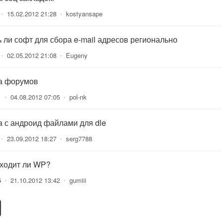
•
15.02.2012 21:28
•
kostyansape
ь ли софт для сбора e-mail адресов регионально
•
02.05.2012 21:08
•
Eugeny
а форумов
1
•
04.08.2012 07:05
•
pol-nk
а с андроид файлами для dle
•
23.09.2012 18:27
•
serg7788
ходит ли WP?
5
•
21.10.2012 13:42
•
gumiii