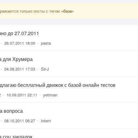
ражаются только посты с тегом
«база»
чно до 27.07.2011
•
26.07.2011 18:00
•
pasta
а для Хрумера
•
04.08.2011 17:03
•
Sir-J
длагаю бесплатный движок с базой онлайн тестов
2
•
10.09.2011 22:11
•
yetiman
а вопроса
•
08.10.2011 06:27
•
intern
а соц закладок.