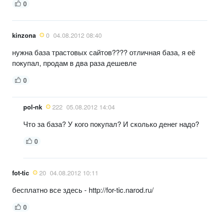
0
kinzona
0
04.08.2012 08:40
нужна база трастовых сайтов???? отличная база, я её
покупал, продам в два раза дешевле
0
pol-nk
222
05.08.2012 14:04
Что за база? У кого покупал? И сколько денег надо?
0
fot-tic
20
04.08.2012 10:11
бесплатно все здесь - http://for-tic.narod.ru/
0