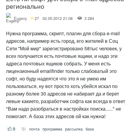
регионально
Eugeny
27
02.05.2012 21:08
3 284
Нужна программа, скрипт, плагин для сбора e-mail
адресов, например есть город, его жителей в Соц
Сети "Мой мир" зарегистрировано 58тыс человек, у
всех получается есть почтовые ящики, и надо эти
адреса почтовых ящиков собрать. У меня есть
лицензионный emailfinder только слабоватый это
софт, но буду надеятся что это я не умею им
пользоваться, ну вот просто хоть убейся искал по
разному более 30 адресов не набирает да и берет
левые какието, разработчик софта как всегда в ответ
"Вам надо разобраться в настройках поиска......" не
помогает. А база этих адресов ой как нужна!
0
почта
программа
рассылка
база