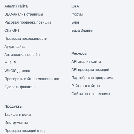
Анализ сайта
Q&A
SEO-анализ страницы
Форум
Разовая проверка позиций
Блог
ChatGPT
База Знаний
Проверка посещаемости
Аудит сайта
Ресурсы
Антиплагиат онлайн
API анализ сайта
Мой IP
API проверки позиций
WHOIS домена
Партнёрская программа
Проверить сайт на мошенников
Рейтинги сайтов
Сделать фавикон
Сайты на технологиях
Продукты
Тарифы и цены
Инструменты
Проверка позиций
(LINE)