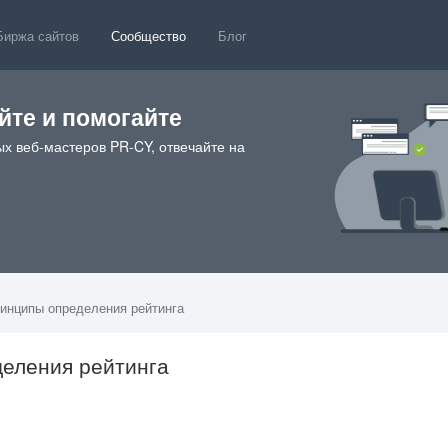
Биржа сайтов
Сообщество
Блог
те и помогайте
х веб-мастеров PR-CY, отвечайте на
ринципы определения рейтинга
деления рейтинга
0