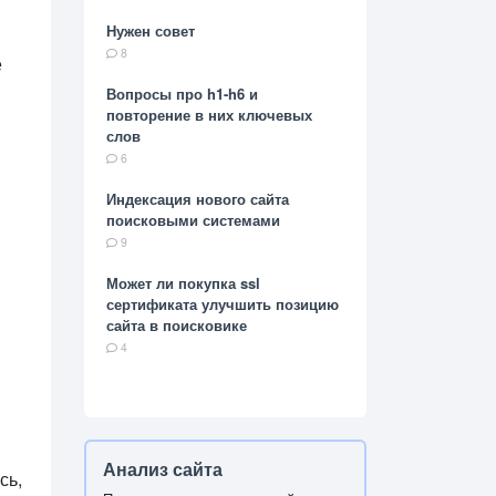
Нужен совет
8
е
Вопросы про h1-h6 и
повторение в них ключевых
слов
6
Индексация нового сайта
поисковыми системами
9
Может ли покупка ssl
сертификата улучшить позицию
сайта в поисковике
4
Анализ сайта
сь,