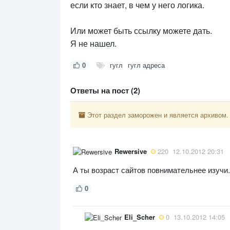
если кто знает, в чем у него логика.
Или может быть ссылку можете дать.
Я не нашел.
0
гугл
гугл адреса
Ответы на пост (2)
Этот раздел заморожен и является архивом.
Rewersive
220
12.10.2012 20:31
А ты возраст сайтов повнимательнее изучи.
0
Eli_Scher
0
13.10.2012 14:05