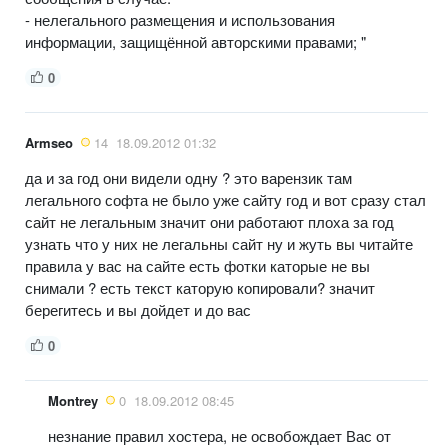
- нелегального размещения и использования
информации, защищённой авторскими правами; "
0
Armseo
14
18.09.2012 01:32
да и за год они видели одну ? это варензик там
легального софта не было уже сайту год и вот сразу стал
сайт не легальным значит они работают плоха за год
узнать что у них не легальны сайт ну и жуть вы читайте
правила у вас на сайте есть фотки каторые не вы
снимали ? есть текст каторую копировали? значит
берегитесь и вы дойдет и до вас
0
Montrey
0
18.09.2012 08:45
незнание правил хостера, не освобождает Вас от