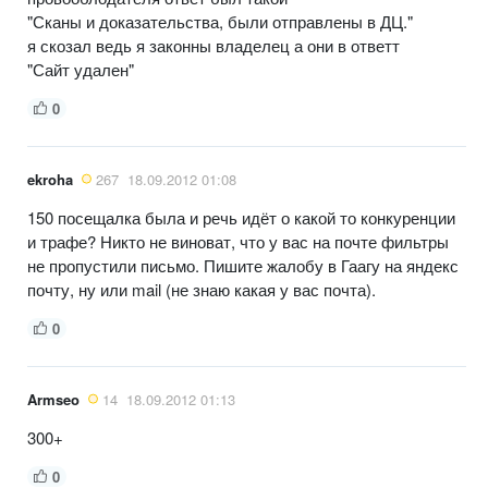
"Сканы и доказательства, были отправлены в ДЦ."
я скозал ведь я законны владелец а они в ответт
"Сайт удален"
0
ekroha
267
18.09.2012 01:08
150 посещалка была и речь идёт о какой то конкуренции
и трафе? Никто не виноват, что у вас на почте фильтры
не пропустили письмо. Пишите жалобу в Гаагу на яндекс
почту, ну или mail (не знаю какая у вас почта).
0
Armseo
14
18.09.2012 01:13
300+
0