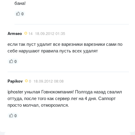
бана!
0
Armseo
14
18.09.2012 01:35
если так пуст удалит все варезники варезники сами по
себе нарушают правила пусть всех удалят
0
Papikov
0
18.09.2012 08:08
iphoster унылая Говнокомпания! Полгода назад свалил
оттуда, после того как сервер лег на 4 дня. Саппорт
просто молчал, отморозился.
0