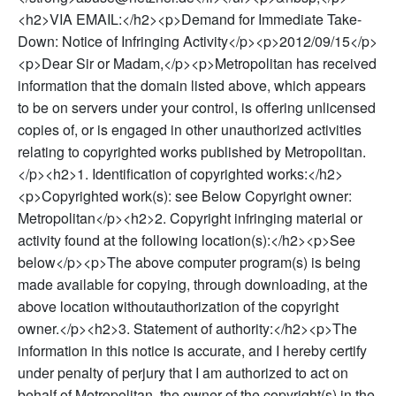
<h2>VIA EMAIL:</h2><p>Demand for Immediate Take-
Down: Notice of Infringing Activity</p><p>2012/09/15</p>
<p>Dear Sir or Madam,</p><p>Metropolitan has received
information that the domain listed above, which appears
to be on servers under your control, is offering unlicensed
copies of, or is engaged in other unauthorized activities
relating to copyrighted works published by Metropolitan.
</p><h2>1. Identification of copyrighted works:</h2>
<p>Copyrighted work(s): see Below Copyright owner:
Metropolitan</p><h2>2. Copyright infringing material or
activity found at the following location(s):</h2><p>See
below</p><p>The above computer program(s) is being
made available for copying, through downloading, at the
above location withoutauthorization of the copyright
owner.</p><h2>3. Statement of authority:</h2><p>The
information in this notice is accurate, and I hereby certify
under penalty of perjury that I am authorized to act on
behalf of Metropolitan, the owner of the copyright(s) in the