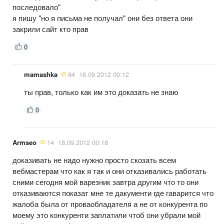
последовало"
я пишу "но я письма не получал" они без ответа они
закрили сайт кто прав
0
mamashka
94
18.09.2012 00:12
ты прав, только как им это доказать не знаю
0
Armseo
14
18.09.2012 00:18
доказивать не надо нужно просто скозать всем
вебмастерам что как я так и они отказивались работать
сними сегодня мой варезник завтра другим что то они
отказиваются показат мне те дакументи где гаварится что
жалоба была от проваобладателя а не от конкурента по
моему это конкуренти заплатили чтоб они убрали мой