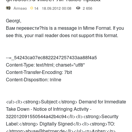
Armseo
14
18.09.2012 00:08
2 656
Georgi,
Вам перевести?his is a message in Mime Format. If you
see this, your mail reader does not support this format.
--=_54243ca07ec8822247257433aa88f4a5
Content-Type: text/html; charset="utf8"
Content-Transfer-Encoding: 7bit
Content-Disposition: inline
<ul><li><strong>Subject:</strong> Demand for Immediate
Take Down - Notice of Infringing Activity -
322012091550544a42b4c94</li><li><strong>Security
Label:</strong> Digitally Signed</li><li><strong>TO:
</strong>abuse@hetzner.de</li></ul><p>&nbsp;</p>