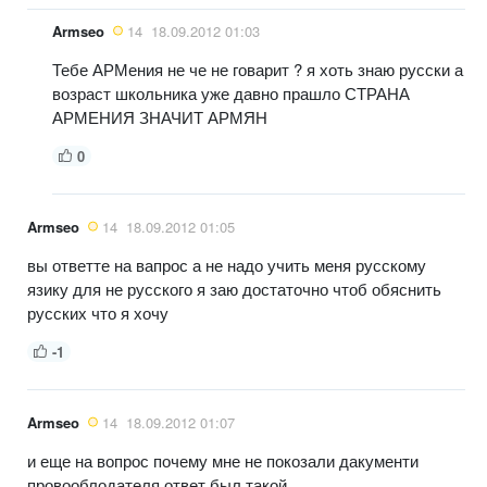
Armseo
14
18.09.2012 01:03
Тебе АРМения не че не говарит ? я хоть знаю русски а
возраст школьника уже давно прашло СТРАНА
АРМЕНИЯ ЗНАЧИТ АРМЯН
0
Armseo
14
18.09.2012 01:05
вы ответте на вапрос а не надо учить меня русскому
язику для не русского я заю достаточно чтоб обяснить
русских что я хочу
-1
Armseo
14
18.09.2012 01:07
и еще на вопрос почему мне не покозали дакументи
провооблодателя ответ был такой