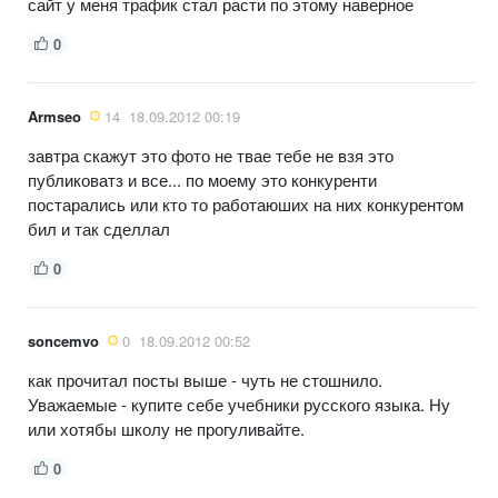
сайт у меня трафик стал расти по этому наверное
0
Armseo
14
18.09.2012 00:19
завтра скажут это фото не твае тебе не взя это
публиковатз и все... по моему это конкуренти
постарались или кто то работаюших на них конкурентом
бил и так сделлал
0
soncemvo
0
18.09.2012 00:52
как прочитал посты выше - чуть не стошнило.
Уважаемые - купите себе учебники русского языка. Ну
или хотябы школу не прогуливайте.
0