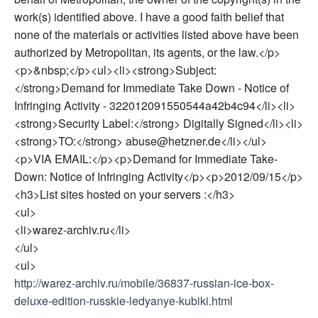
work(s) identified above. I have a good faith belief that
none of the materials or activities listed above have been
authorized by Metropolitan, its agents, or the law.</p>
<p>&nbsp;</p><ul><li><strong>Subject:
</strong>Demand for Immediate Take Down - Notice of
Infringing Activity - 322012091550544a42b4c94</li><li>
<strong>Security Label:</strong> Digitally Signed</li><li>
<strong>TO:</strong> abuse@hetzner.de</li></ul>
<p>VIA EMAIL:</p><p>Demand for Immediate Take-
Down: Notice of Infringing Activity</p><p>2012/09/15</p>
<h3>List sites hosted on your servers :</h3>
<ul>
<li>warez-archiv.ru</li>
</ul>
<ul>
http://warez-archiv.ru/mobile/36837-russian-ice-box-
deluxe-edition-russkie-ledyanye-kubiki.html