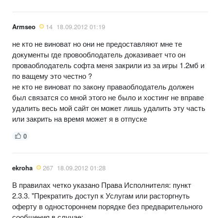
Armseo
14
18.09.2012 01:19
не кто не виноват но они не предоставляют мне те
документы где провооблодатель доказивает что он
проваоблодатель софта меня закрили из за игры 1.2мб и
по ващему это честно ?
не кто не виноват по закону праваоблодатель должен
был связатся со мной этого не было и хостинг не вправе
удалить весь мой сайт он может лишь удалить эту часть
или закрить на время может я в отпуске
0
ekroha
267
18.09.2012 01:28
В правилах четко указано Права Исполнителя: пункт
2.3.3. "Прекратить доступ к Услугам или расторгнуть
оферту в одностороннем порядке без предварительного
сообщения в случае: