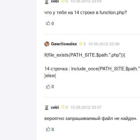
cebi
0
10.09.2012 23:04
что у тебя на 14 строке в function.php?
0
Gawrilowalex
3
10.09.2012 23:06
if(file_exists(PATH_SITE.$path.".php")){
14 строчка : include_once(PATH_SITE.$path.
}else{
0
cebi
0
10.09.2012 23:07
вероятно запрашиваемый файл не найден.
0