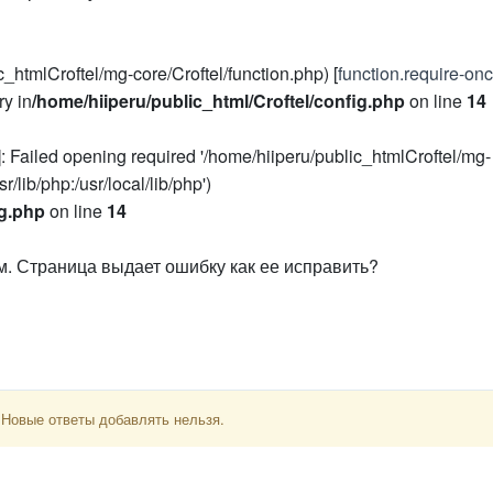
_htmlCroftel/mg-core/Croftel/function.php) [
function.require-on
ry in
/home/hiiperu/public_html/Croftel/config.php
on line
14
]: Failed opening required '/home/hiiperu/public_htmlCroftel/mg-
r/lib/php:/usr/local/lib/php')
ig.php
on line
14
ам. Страница выдает ошибку как ее исправить?
 Новые ответы добавлять нельзя.