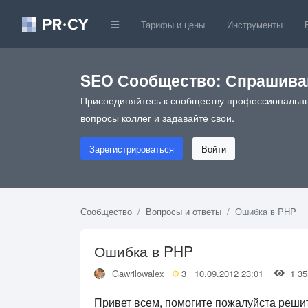
Тарифы и цены
Инструменты
SEO Сообщество: Спрашивай
Присоединяйтесь к сообществу профессиональны
вопросы коллег и задавайте свои.
Зарегистрироваться
Войти
Сообщество
Вопросы и ответы
Ошибка в PHP
Ошибка в PHP
Gawrilowalex
3
10.09.2012 23:01
1 3
Привет всем, помогите пожалуйста реши