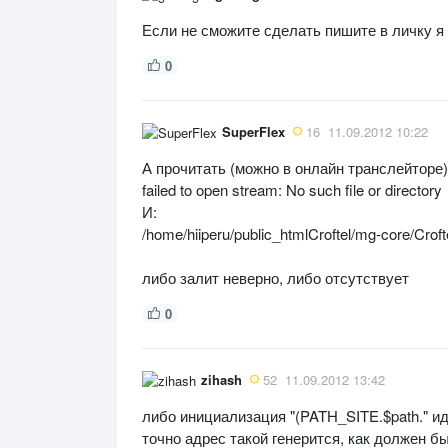
Если не сможите сделать пишите в личку я 
0
SuperFlex
16
11.09.2012 10:22
А прочитать (можно в онлайн транслейторе)
failed to open stream: No such file or directory
И:
/home/hiiperu/public_htmlCroftel/mg-core/Croft
либо залит неверно, либо отсутствует
0
zihash
52
11.09.2012 13:42
либо инициализация "(PATH_SITE.$path." и
точно адрес такой генерится, как должен б