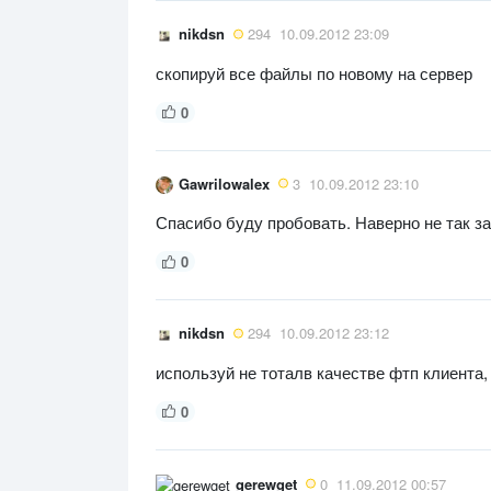
nikdsn
294
10.09.2012 23:09
скопируй все файлы по новому на сервер
0
Gawrilowalex
3
10.09.2012 23:10
Спасибо буду пробовать. Наверно не так з
0
nikdsn
294
10.09.2012 23:12
используй не тоталв качестве фтп клиента, а 
0
gerewget
0
11.09.2012 00:57