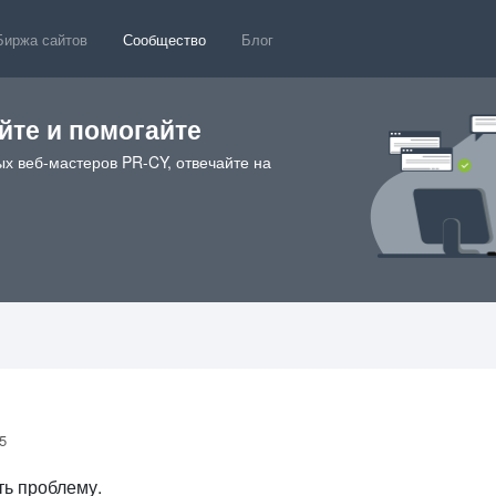
Биржа сайтов
Сообщество
Блог
те и помогайте
х веб-мастеров PR-CY, отвечайте на
55
ть проблему.