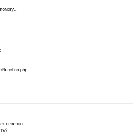
помогу...
:
el/function.php
дет неверно
ыть?