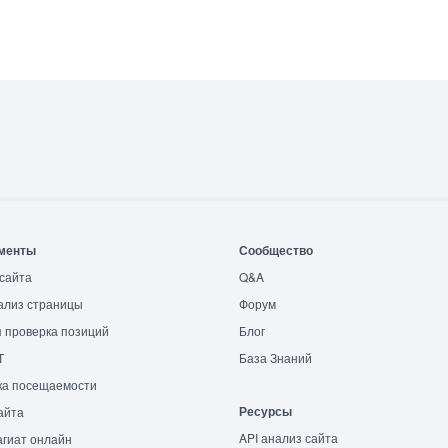
менты
Сообщество
сайта
Q&A
ализ страницы
Форум
 проверка позиций
Блог
T
База Знаний
ка посещаемости
Ресурсы
айта
API анализ сайта
гиат онлайн