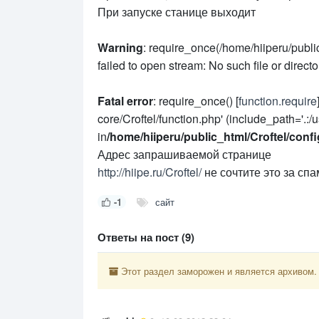
При запуске станице выходит
Warning
: require_once(/home/hiiperu/public
failed to open stream: No such file or directo
Fatal error
: require_once() [
function.require
core/Croftel/function.php' (include_path='.:/us
in
/home/hiiperu/public_html/Croftel/conf
Адрес запрашиваемой странице
http://hiipe.ru/Croftel/
не сочтите это за сп
-1
сайт
Ответы на пост (9)
Этот раздел заморожен и является архивом.