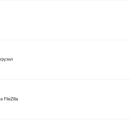
агрузил
FileZilla