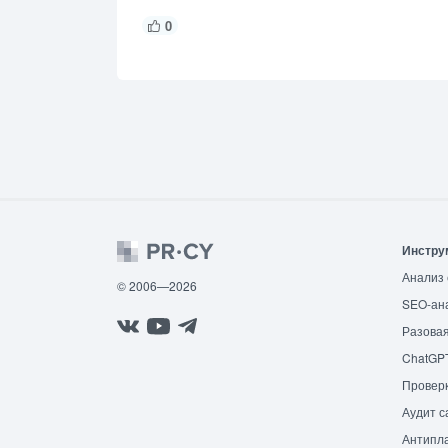
0
Инстру
Анализ 
© 2006—2026
SEO-ан
Разовая
ChatGP
Провер
Аудит с
Антипла