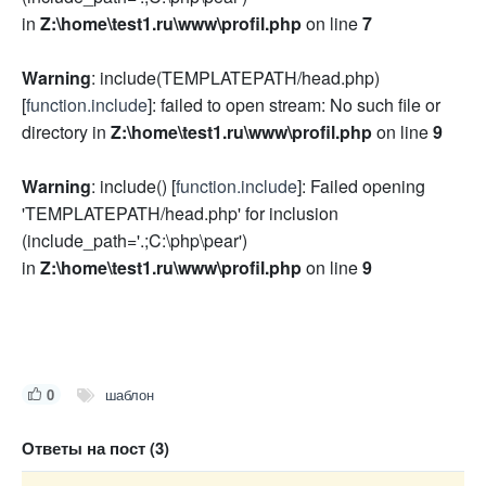
in
Z:\home\test1.ru\www\profil.php
on line
7
Warning
: include(TEMPLATEPATH/head.php)
[
function.include
]: failed to open stream: No such file or
directory in
Z:\home\test1.ru\www\profil.php
on line
9
Warning
: include() [
function.include
]: Failed opening
'TEMPLATEPATH/head.php' for inclusion
(include_path='.;C:\php\pear')
in
Z:\home\test1.ru\www\profil.php
on line
9
0
шаблон
Ответы на пост (3)