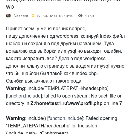
wp
Nascent
35
24.02.2013 19:12
1 891
Привет всем, у меня возник вопрос,
пишу дополнение под wordpress, копируй index файл
шаблон и сохраняю под другим названием. Туда
вставляю код выборки из mysql но выходят ошибки,
как это исправить все? Делаю под wordpress
дополнительную страницу с выводом из mysql нужно
что бы шаблон был такой как в index.php.
Ошибки выскакивают такого рода:
Warning
: include(TEMPLATEPATH/header.php)
[
function.include
]: failed to open stream: No such file or
directory in
Z:\home\test1.ru\www\profil.php
on line
7
Warning
: include() [
function.include
]: Failed opening
'TEMPLATEPATH/header.php' for inclusion
(include_path='.;C:\php\pear')