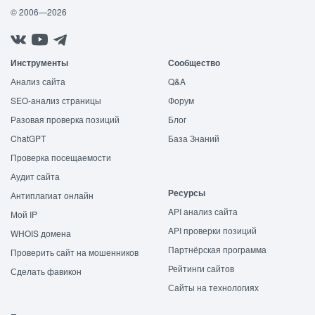
© 2006—2026
Инструменты
Сообщество
Анализ сайта
Q&A
SEO-анализ страницы
Форум
Разовая проверка позиций
Блог
ChatGPT
База Знаний
Проверка посещаемости
Аудит сайта
Ресурсы
Антиплагиат онлайн
API анализ сайта
Мой IP
API проверки позиций
WHOIS домена
Партнёрская программа
Проверить сайт на мошенников
Рейтинги сайтов
Сделать фавикон
Сайты на технологиях