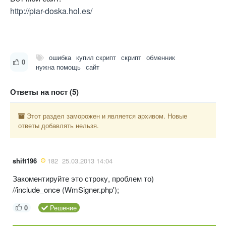
http://piar-doska.hol.es/
ошибка
купил скрипт
скрипт
обменник
0
нужна помощь
сайт
Ответы на пост (5)
Этот раздел заморожен и является архивом. Новые
ответы добавлять нельзя.
shift196
182
25.03.2013 14:04
Закоментируйте это строку, проблем то)
//include_once (WmSigner.php');
0
Решение