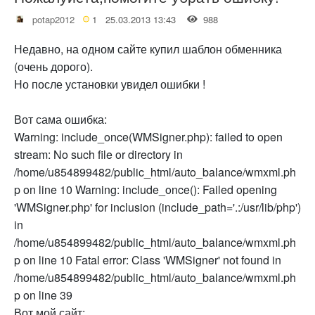
potap2012
1
25.03.2013 13:43
988
Недавно, на одном сайте купил шаблон обменника
(очень дорого).
Но после установки увидел ошибки !
Вот сама ошибка:
Warning: include_once(WMSigner.php): failed to open
stream: No such file or directory in
/home/u854899482/public_html/auto_balance/wmxml.ph
p on line 10 Warning: include_once(): Failed opening
'WMSigner.php' for inclusion (include_path='.:/usr/lib/php')
in
/home/u854899482/public_html/auto_balance/wmxml.ph
p on line 10 Fatal error: Class 'WMSigner' not found in
/home/u854899482/public_html/auto_balance/wmxml.ph
p on line 39
Вот мой сайт: