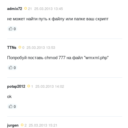
admix72
21
25.03.2013 13:45
не может найти путь к файлу или папке ваш скрипт
0
TTNs
0
25.03.2013 13:53
Попробуй поставь chmod 777 на файл "wmxml.php"
0
potap2012
1
25.03.2013 14:02
ok
0
jurgen
2
25.03.2013 15:21