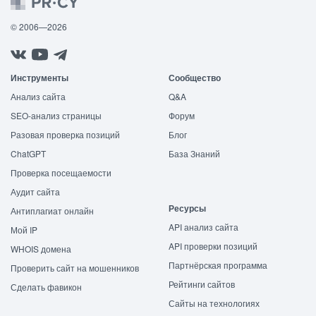
© 2006—2026
Инструменты
Сообщество
Анализ сайта
Q&A
SEO-анализ страницы
Форум
Разовая проверка позиций
Блог
ChatGPT
База Знаний
Проверка посещаемости
Аудит сайта
Ресурсы
Антиплагиат онлайн
API анализ сайта
Мой IP
API проверки позиций
WHOIS домена
Партнёрская программа
Проверить сайт на мошенников
Рейтинги сайтов
Сделать фавикон
Сайты на технологиях