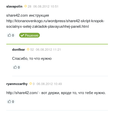
slavapolin
28
06.08.2012 10:51
share42.com инструкция
http://ktonanovenkogo.ru/wordpress/share42-skript-knopok-
socialnyx-setej-zakladok-plavayushhej-paneli.html
0
Решение
dontfear
52
06.08.2012 11:21
Спасибо, то что нужно
0
ryanmccarthy
0
06.08.2012 10:49
http://share42.com/ - вот держи, вроде то, что тебе нужно.
0