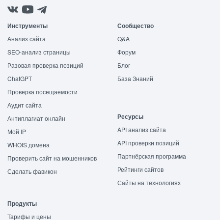
Инструменты
Сообщество
Анализ сайта
Q&A
SEO-анализ страницы
Форум
Разовая проверка позиций
Блог
ChatGPT
База Знаний
Проверка посещаемости
Аудит сайта
Ресурсы
Антиплагиат онлайн
API анализ сайта
Мой IP
API проверки позиций
WHOIS домена
Партнёрская программа
Проверить сайт на мошенников
Рейтинги сайтов
Сделать фавикон
Сайты на технологиях
Продукты
Тарифы и цены