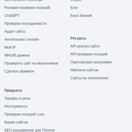
Разовая проверка позиций
Блог
ChatGPT
База Знаний
Проверка посещаемости
Аудит сайта
Ресурсы
Антиплагиат онлайн
API анализ сайта
Мой IP
API проверки позиций
WHOIS домена
Партнёрская программа
Проверить сайт на мошенников
Рейтинги сайтов
Сделать фавикон
Сайты на технологиях
Продукты
Тарифы и цены
Инструменты
Проверка позиций
(LINE)
Биржа сайтов
SEO расширение для Chrome