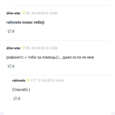
diler-star
35
20.06.2013 19:56
rafonets
плюс тебе))
0
diler-star
35
20.06.2013 19:58
рафонетс + тебе за помощь))... даже если не мне
0
rafonets
177
21.06.2013 14:00
Спасибо )
0