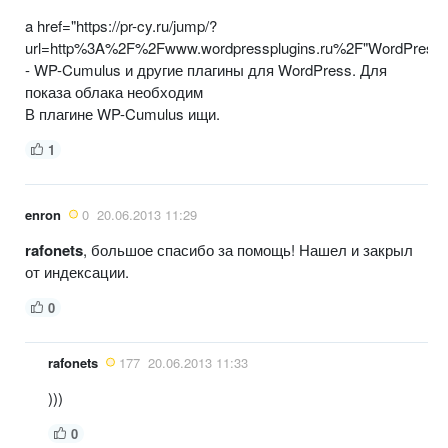
a href="https://pr-cy.ru/jump/?
url=http%3A%2F%2Fwww.wordpressplugins.ru%2F"WordPressPl
- WP-Cumulus и другие плагины для WordPress. Для
показа облака необходим
В плагине WP-Cumulus ищи.
1
enron
0
20.06.2013 11:29
rafonets
, большое спасибо за помощь! Нашел и закрыл
от индексации.
0
rafonets
177
20.06.2013 11:33
)))
0