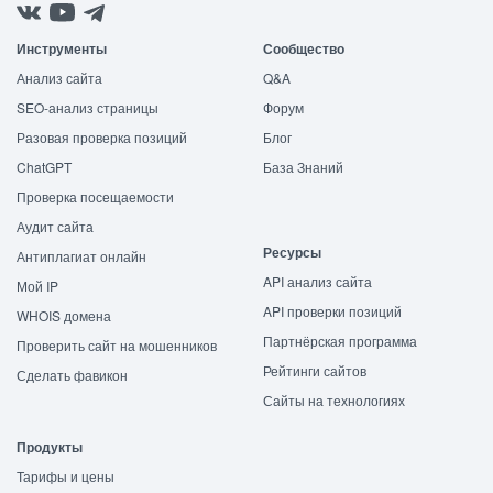
Инструменты
Сообщество
Анализ сайта
Q&A
SEO-анализ страницы
Форум
Разовая проверка позиций
Блог
ChatGPT
База Знаний
Проверка посещаемости
Аудит сайта
Ресурсы
Антиплагиат онлайн
API анализ сайта
Мой IP
API проверки позиций
WHOIS домена
Партнёрская программа
Проверить сайт на мошенников
Рейтинги сайтов
Сделать фавикон
Сайты на технологиях
Продукты
Тарифы и цены