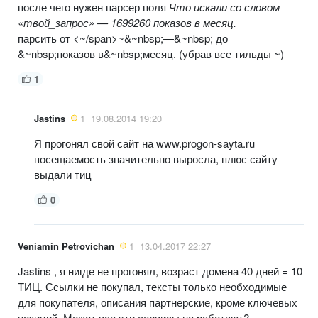
после чего нужен парсер поля
Что искали со словом
«твой_запрос» — 1699260 показов в месяц.
парсить от <~/span>~&~nbsp;—&~nbsp; до
&~nbsp;показов в&~nbsp;месяц. (убрав все тильды ~)
1
Jastins
1
19.08.2014 19:20
Я прогонял свой сайт на www.progon-sayta.ru
посещаемость значительно выросла, плюс сайту
выдали тиц
0
Veniamin Petrovichan
1
13.04.2017 22:27
Jastins , я нигде не прогонял, возраст домена 40 дней = 10
ТИЦ. Ссылки не покупал, тексты только необходимые
для покупателя, описания партнерские, кроме ключевых
позиций. Может все эти сервисы не работают?