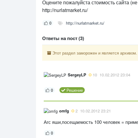
Оцените пожалуйста стоимость сайта (не
http://nurlatmarket.ru/
0
http://nurlatmarket.ru/
Ответы на пост (3)
Этот раздел заморожен и является архивом.
SergeyLP
10
10.02.2012 23:04
0
Решение
omfg
2
10.02.2012 23:21
Агс яши,посещаемость 100 человек = приме
0