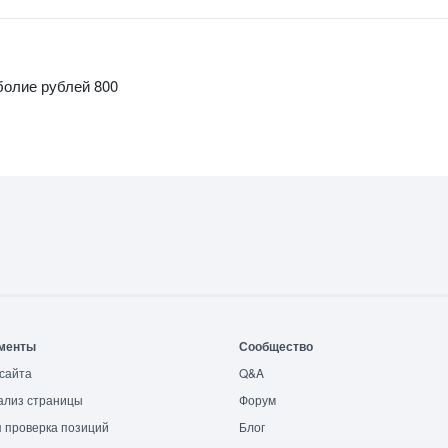
болие рублей 800
менты
Сообщество
сайта
Q&A
ализ страницы
Форум
 проверка позиций
Блог