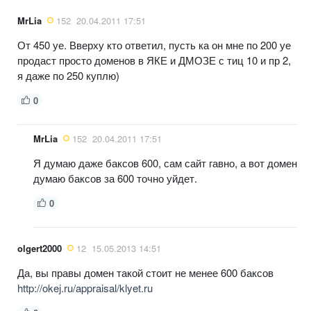
MrLia
152
20.04.2011 17:51
От 450 уе. Вверху кто ответил, пусть ка он мне по 200 уе
продаст просто доменов в ЯКЕ и ДМОЗЕ с тиц 10 и пр 2,
я даже по 250 куплю)
0
MrLia
152
20.04.2011 17:51
Я думаю даже баксов 600, сам сайт гавно, а вот домен
думаю баксов за 600 точно уйдет.
0
olgert2000
12
15.05.2013 14:51
Да, вы правы домен такой стоит не менее 600 баксов
http://okej.ru/appraisal/klyet.ru