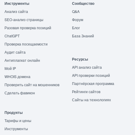
Инструменты
Сообщество
Анализ сайта
Q&A
SEO-анализ страницы
Форум
Разовая проверка позиций
Блог
ChatGPT
База Знаний
Проверка посещаемости
Аудит сайта
Ресурсы
Антиплагиат онлайн
API анализ сайта
Мой IP
API проверки позиций
WHOIS домена
Партнёрская программа
Проверить сайт на мошенников
Рейтинги сайтов
Сделать фавикон
Сайты на технологиях
Продукты
Тарифы и цены
Инструменты