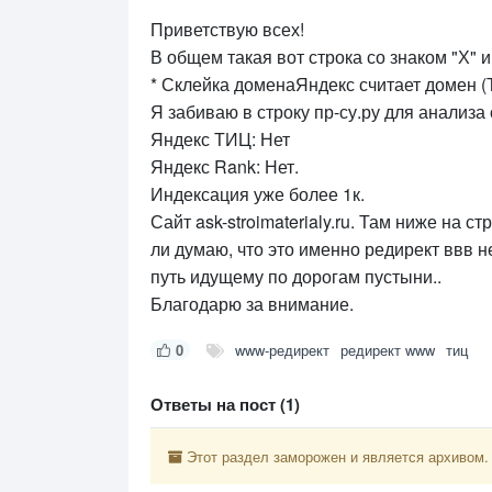
Приветствую всех!
В общем такая вот строка со знаком "Х" 
* Склейка доменаЯндекс считает домен 
Я забиваю в строку пр-су.ру для анализа 
Яндекс ТИЦ: Нет
Яндекс Rank: Нет.
Индексация уже более 1к.
Сайт ask-stroimaterialy.ru. Там ниже на 
ли думаю, что это именно редирект ввв н
путь идущему по дорогам пустыни..
Благодарю за внимание.
0
www-редирект
редирект www
тиц
Ответы на пост (1)
Этот раздел заморожен и является архивом.