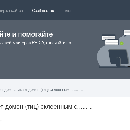
Биржа сайтов
Сообщество
Блог
те и помогайте
х веб-мастеров PR-CY, отвечайте на
ндекс считает домен (тиц) склеенным с...... ..
домен (тиц) склеенным с...... ..
412