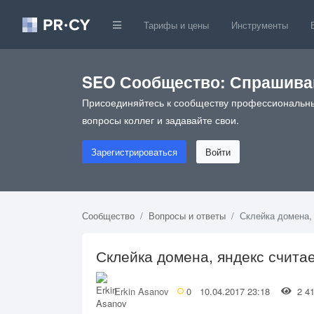
Тарифы и цены
Инструменты
SEO Сообщество: Спрашивай
Присоединяйтесь к сообществу профессиональны
вопросы коллег и задавайте свои.
Зарегистрироваться
Войти
Сообщество
Вопросы и ответы
Склейка домена, я
Склейка домена, яндекс считает 
Erkin Asanov
0
10.04.2017 23:18
2 