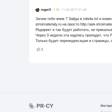
roger3
30
11.04.2017 01:48
Зачем тебе www ? Зайди в robots.txt и измен
stroimaterialy.ru на просто http://ask-stroimat
Редирект и так будет работать, не прикалы
Через 3 недели эта надпись пропадет, что
Только будет переиндексация и страницы, с
1
Инстру