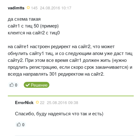
vadimtts
145
24.08.2016 10:17
да схема такая
сайт1 с тиц 50 (пример)
клеится на сайт2 с тиц0
на сайте1 настроен редирект на сайт2, что может
обнулить сайту1 тиц, и со следующим апом уже даст тиц
сайту2. При этом все время сайт1 должен жить (нужно
продлить регистрацию, если скоро срок заканчивается) и
всегда направлять 301 редиректом на сайт2.
0
Решение
ErrorNick
22
25.08.2016 09:38
Спасибо, буду надеяться что так и есть)
0