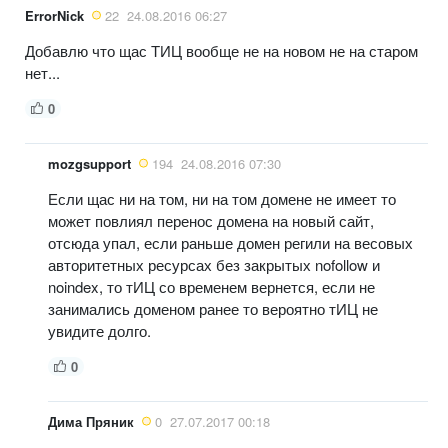
ErrorNick
22
24.08.2016 06:27
Добавлю что щас ТИЦ вообще не на новом не на старом
нет...
0
mozgsupport
194
24.08.2016 07:30
Если щас ни на том, ни на том домене не имеет то
может повлиял перенос домена на новый сайт,
отсюда упал, если раньше домен регили на весовых
авторитетных ресурсах без закрытых nofollow и
noindex, то тИЦ со временем вернется, если не
занимались доменом ранее то вероятно тИЦ не
увидите долго.
0
Дима Пряник
0
27.07.2017 00:18