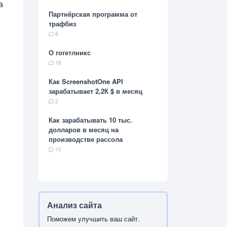
а
Партнёрская программа от
трафбиз
8
О гогетлникс
18
Как ScreenshotOne API
зарабатывает 2,2К $ в месяц
2
Как зарабатывать 10 тыс.
долларов в месяц на
производстве рассола
10
Анализ сайта
Поможем улучшить ваш сайт.