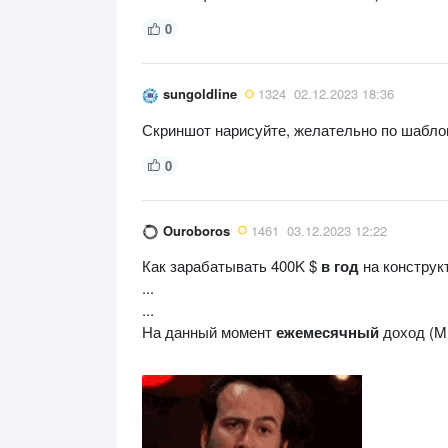
0
sungoldline
1324
02.12.2023 18:36
Скриншот нарисуйте, желательно по шаблону
0
Ouroboros
1461
03.12.2023 12:22
Как зарабатывать 400K $
в год
на конструк
...
...
На данный момент
ежемесячный
доход (MR