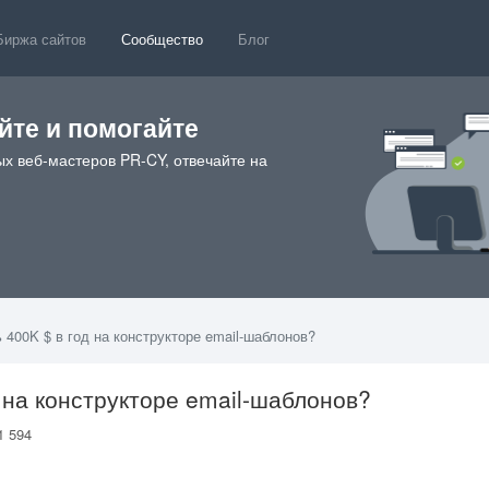
Биржа сайтов
Сообщество
Блог
те и помогайте
х веб-мастеров PR-CY, отвечайте на
 400K $ в год на конструкторе email-шаблонов?
 на конструкторе email-шаблонов?
1 594