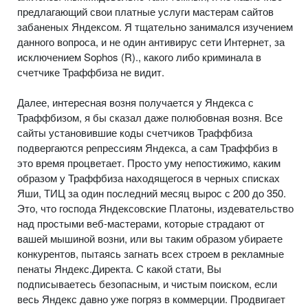
предлагающий свои платные услуги мастерам сайтов
забаненых Яндексом. Я тщательно занимался изучением
данного вопроса, и не один антивирус сети Интернет, за
исключением Sophos (R)., какого либо криминала в
счетчике Траффбиза не видит.
Далее, интересная возня получается у Яндекса с
Траффбизом, я бы сказал даже полюбовная возня. Все
сайты установившие коды счетчиков Траффбиза
подвергаются репрессиям Яндекса, а сам Траффбиз в
это время процветает. Просто уму непостижимо, каким
образом у Траффбиза находящегося в черных списках
Яши, ТИЦ за один последний месяц вырос с 200 до 350.
Это, что господа Яндексовские Платоны, издевательство
над простыми веб-мастерами, которые страдают от
вашей мышиной возни, или вы таким образом убираете
конкурентов, пытаясь загнать всех строем в рекламные
пенаты Яндекс.Директа. С какой стати, Вы
подписываетесь безопасным, и чистым поиском, если
весь Яндекс давно уже погряз в коммерции. Продвигает