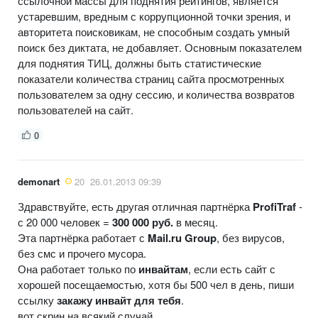
ссылочной массы для поднятия рейтингов, является
устаревшим, вредным с коррупционной точки зрения, и
авторитета поисковикам, не способным создать умный
поиск без диктата, не добавляет. Основным показателем
для поднятия ТИЦ, должны быть статистические
показатели количества страниц сайта просмотренных
пользователем за одну сессию, и количества возвратов
пользователей на сайт.
0
demonart
20
26.01.2013 09:39
Здравствуйте, есть другая отличная партнёрка
ProfiTraf
-
с 20 000 человек =
300 000 руб.
в месяц.
Эта партнёрка работает с
Mail.ru Group
, без вирусов,
без смс и прочего мусора.
Она работает только по
инвайтам
, если есть сайт с
хорошей посещаемостью, хотя бы 500 чел в день, пиши
ссылку
закажу инвайт для тебя
.
вот скрин на всякий случай.