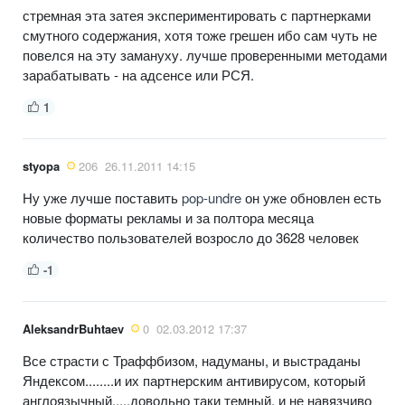
стремная эта затея экспериментировать с партнерками
смутного содержания, хотя тоже грешен ибо сам чуть не
повелся на эту замануху. лучше проверенными методами
зарабатывать - на адсенсе или РСЯ.
1
styopa
206
26.11.2011 14:15
Ну уже лучше поставить
pop-undre
он уже обновлен есть
новые форматы рекламы и за полтора месяца
количество пользователей возросло до 3628 человек
-1
AleksandrBuhtaev
0
02.03.2012 17:37
Все страсти с Траффбизом, надуманы, и выстраданы
Яндексом........и их партнерским антивирусом, который
англоязычный.....довольно таки темный, и не навязчиво