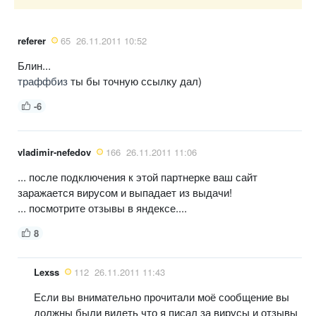
referer
65
26.11.2011 10:52
Блин...
траффбиз
ты бы точную ссылку дал)
-6
vladimir-nefedov
166
26.11.2011 11:06
... после подключения к этой партнерке ваш сайт
заражается вирусом и выпадает из выдачи!
... посмотрите отзывы в яндексе....
8
Lexss
112
26.11.2011 11:43
Если вы внимательно прочитали моё сообщение вы
должны были видеть что я писал за вирусы и отзывы