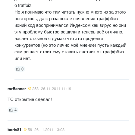
о traffbiz.
Но я понимаю что там читать нужно много из за этого
повторюсь, да с раза после появления траффбиз
ихний код воспринимался Индексом как вирус но они
эту проблему быстро решили и теперь всё отлично,
насчёт отзывов я думаю что это проделки
конкурентов (но это лично моё мнение) пусть каждый
сам решает стоит ему ставить счетчик от траффбиз
или нет.
0
mrBanner
258
26.11.2011 11:19
ТС открытие сделал!
4
boris81
56
26.11.2011 13:08