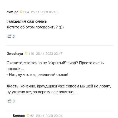
avm-pr
304
25.11.2023 05:18
>
может я сам олень
Хотите об этом поговорить? :)))
0
Dwachaya
110
28.11.2023 22:47
Скажите, это точно не "скрытый" пиар? Просто очень
похоже ...
- Нет, ну что вы, реальный отзыв!
Жесть, конечно, краудщики уже совсем мышей не ловят,
ну ужасно же, за версту все понятно ...
0
Sensoe
62
29.11.2023 20:24