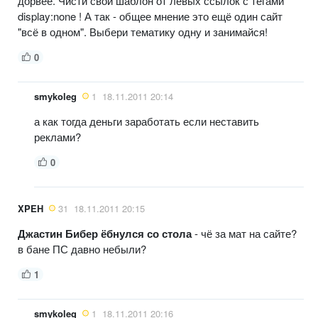
дорвее. Чисти свой шаблон от левых ссылок с тегами
display:none ! А так - общее мнение это ещё один сайт
"всё в одном". Выбери тематику одну и занимайся!
0
smykoleg
1
18.11.2011 20:14
а как тогда деньги заработать если неставить
реклами?
0
XPEH
31
18.11.2011 20:15
Джастин Бибер ёбнулся со стола
- чё за мат на сайте?
в бане ПС давно небыли?
1
smykoleg
1
18.11.2011 20:16