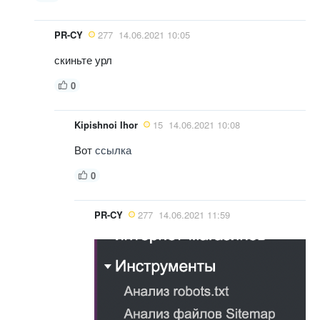
PR-CY
277
14.06.2021 10:05
скиньте урл
0
Kipishnoi Ihor
15
14.06.2021 10:08
Вот
ссылка
0
PR-CY
277
14.06.2021 11:59