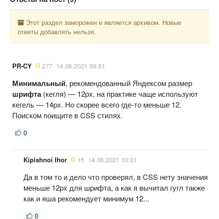
Этот раздел заморожен и является архивом. Новые
ответы добавлять нельзя.
PR-CY
277
14.06.2021 09:51
Минимальный
, рекомендованный Яндексом размер
шрифта
(кегля) — 12px, на практике чаще используют
кегель — 14px. Но скорее всего где-то меньше 12.
Поиском поищите в CSS стилях.
0
Kipishnoi Ihor
15
14.06.2021 10:01
Да в том то и дело что проверял, в CSS нету значения
меньше 12px для шрифта, а как я вычитал гугл также
как и яша рекомендует минимум 12...
0