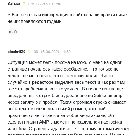
Xelena
0
15.06.2021 14:38
У Вас не точная информация о сайтах наши правки никак
не иисправляются годами
0
alexkrit20
106
15.06.2021 14:52
Ситуация может быть похожа на мою. У меня на одной
странице появилось такое сообщение. Что только не
делал, не мог понять, что с ней происходит. Чисто
случайно в редакторе выделил весь текст и как раз там
где эта проблема и вот что увидел. В начале или конце
определённых строк было добавлено по 256 слов amp
через запятую и пробел. Такая огромная строка сжимает
весь текст в очень маленький размер, который
практически не читается на мобильном экране. Это
сделал плагин AMP в момент неправильной настройки
или сбоя. Страницы адаптивные. Поэтому автоматически
подстраиваются под размер мобильного экрана. Но эти