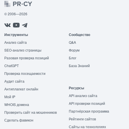
© 2006—2026
Инструменты
Сообщество
Анализ сайта
Q&A
SEO-анализ страницы
Форум
Разовая проверка позиций
Блог
ChatGPT
База Знаний
Проверка посещаемости
Аудит сайта
Ресурсы
Антиплагиат онлайн
API анализ сайта
Мой IP
API проверки позиций
WHOIS домена
Партнёрская программа
Проверить сайт на мошенников
Рейтинги сайтов
Сделать фавикон
Сайты на технологиях