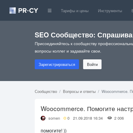
Тарифы и цены
Инструменты
SEO Сообщество: Спрашивай
Присоединяйтесь к сообществу профессиональны
вопросы коллег и задавайте свои.
Зарегистрироваться
Войти
Сообщество
Вопросы и ответы
Woocommerce. По
Woocommerce. Помогите настр
somen
0
21.09.2018 16:34
2 006
помогите! ))