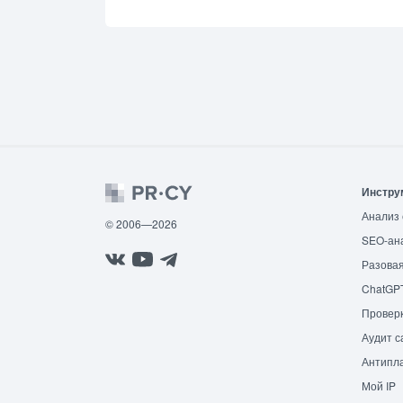
Инстру
Анализ 
© 2006—2026
SEO-ан
Разовая
ChatGP
Провер
Аудит с
Антипла
Мой IP