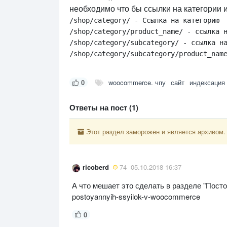
необходимо что бы ссылки на категории 
/shop/category/ - Ссылка на категорию

/shop/category/product_name/ - ссылка н
/shop/category/subcategory/ - ссылка на
/shop/category/subcategory/product_nam
0
woocommerce. чпу
сайт
индексация
Ответы на пост (1)
Этот раздел заморожен и является архивом.
ricoberd
74
05.10.2018 16:37
А что мешает это сделать в разделе "Постоя
postoyannyih-ssyilok-v-woocommerce
0