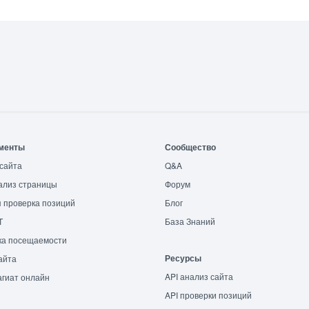
менты
Сообщество
сайта
Q&A
ализ страницы
Форум
 проверка позиций
Блог
T
База Знаний
ка посещаемости
Ресурсы
айта
API анализ сайта
гиат онлайн
API проверки позиций